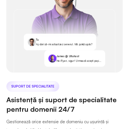
Tu
Aș dori să-mi actualizez serverul. Mă puteți ajuta?
James @ Ultahost
Hei Ryan, sigur! Urmează acești pași...
SUPORT DE SPECIALITATE
Asistență și suport de specialitate
pentru domenii 24/7
Gestionează orice extensie de domeniu cu ușurință și