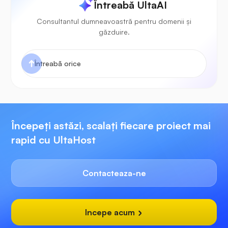
Întreabă UltaAI
Consultantul dumneavoastră pentru domenii și
găzduire.
Începeți astăzi, scalați fiecare proiect mai
rapid cu UltaHost
Contacteaza-ne
Incepe acum