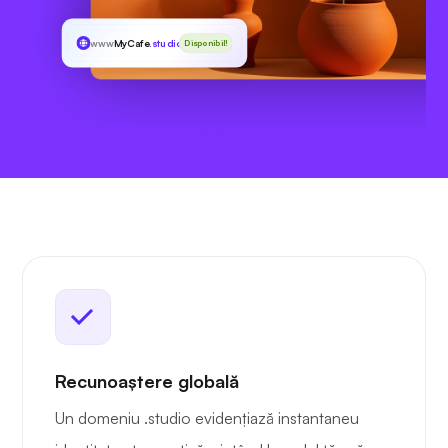
www
MyCafe
.studio
Disponibil!
Recunoaștere globală
Un domeniu .studio evidențiază instantaneu