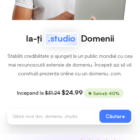
Ia-ți
.studio
Domenii
Stabiliți credibilitate și ajungeți la un public mondial cu cea
mai recunoscută extensie de domeniu. Începeți azi să vă
construiți prezența online cu un domeniu .com.
$24.99
Incepand la
$31.24
Salvați 40%
Căutare