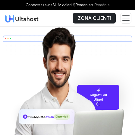
Contacteaza-ne
SUA: dolari
$
Romanian
România
ZONA CLIENTI
Sugestii cu
UltaAI
www
MyCafe
.studio
Disponibil!