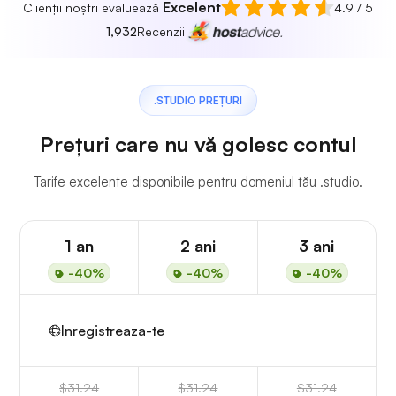
Excelent
Clienții noștri evaluează
4.9 / 5
1,932
Recenzii
.STUDIO PREȚURI
Prețuri care nu vă golesc contul
Tarife excelente disponibile pentru domeniul tău .studio.
1 an
2 ani
3 ani
-40%
-40%
-40%
Inregistreaza-te
$31.24
$31.24
$31.24