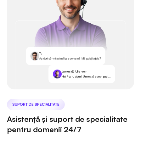
Tu
Aș dori să-mi actualizez serverul. Mă puteți ajuta?
James @ Ultahost
Hei Ryan, sigur! Urmează acești pași...
SUPORT DE SPECIALITATE
Asistență și suport de specialitate
pentru domenii 24/7