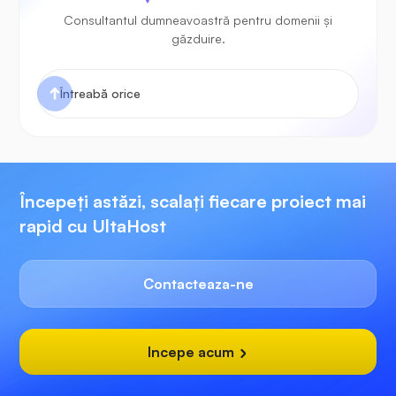
Consultantul dumneavoastră pentru domenii și
găzduire.
Începeți astăzi, scalați fiecare proiect mai
rapid cu UltaHost
Contacteaza-ne
Incepe acum