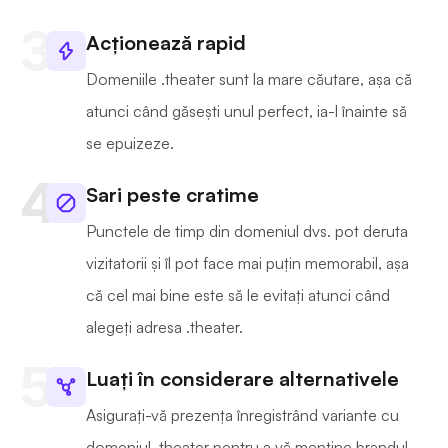
Acționează rapid
Domeniile .theater sunt la mare căutare, așa că
atunci când găsești unul perfect, ia-l înainte să
se epuizeze.
Sari peste cratime
Punctele de timp din domeniul dvs. pot deruta
vizitatorii și îl pot face mai puțin memorabil, așa
că cel mai bine este să le evitați atunci când
alegeți adresa .theater.
Luați în considerare alternativele
Asigurați-vă prezența înregistrând variante cu
domeniul .theater pentru a vă menține brandul