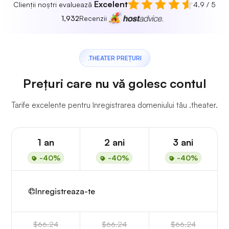
Excelent
Clienții noștri evaluează
4.9 / 5
1,932
Recenzii
.THEATER PREȚURI
Prețuri care nu vă golesc contul
Tarife excelente pentru înregistrarea domeniului tău .theater.
1 an
2 ani
3 ani
-40%
-40%
-40%
Inregistreaza-te
$66.24
$66.24
$66.24