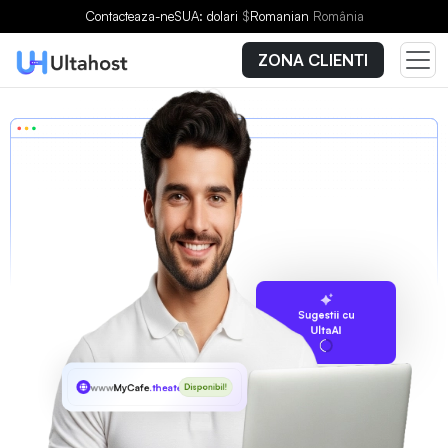
Contacteaza-ne
SUA: dolari
$
Romanian
România
ZONA CLIENTI
Sugestii cu
UltaAI
www
MyCafe
.theater
Disponibil!