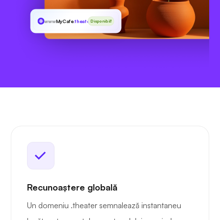
www
MyCafe
.theater
Disponibil!
Recunoaștere globală
Un domeniu .theater semnalează instantaneu