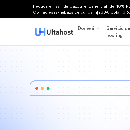
Reducere Flash de Găzduire: Beneficiați de 40% RED
Contacteaza-ne
Baza de cunoștințe
SUA: dolari
$
R
Domenii
Serviciu d
hosting