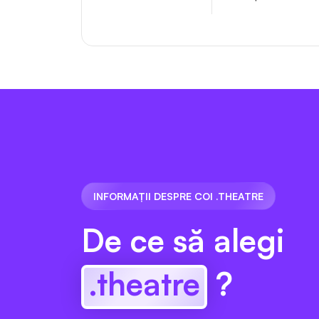
INFORMAȚII DESPRE COI .THEATRE
De ce să alegi
.theatre
?