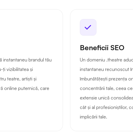
Beneficii SEO
 instantaneu brandul tău
Un domeniu .theatre aduce
i vizibilitatea și
instantaneu recunoscut în 
u teatre, artiști și
îmbunătățești prezența onl
ă online puternică, care
concentrării tale, ceea ce
extensie unică consolideaz
cât și al profesioniștilor, c
implicării tale.