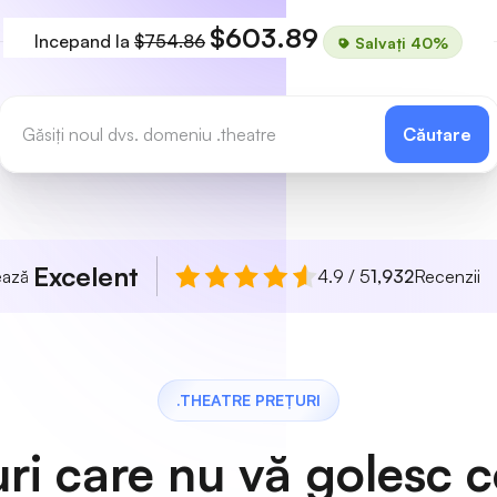
$603.89
Incepand la
$754.86
Salvați 40%
Căutare
Excelent
uează
4.9 / 5
1,932
Recenzii
.THEATRE PREȚURI
uri care nu vă golesc c