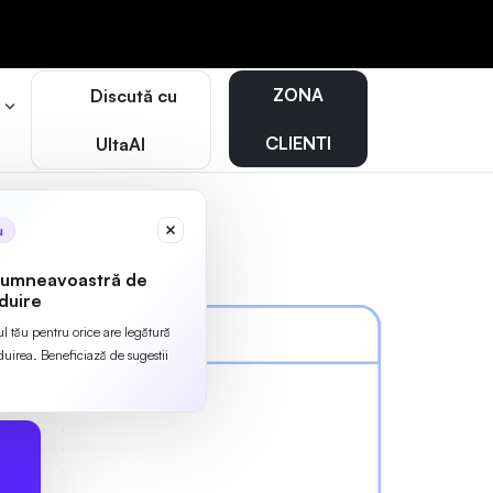
ZONA
Discută cu
r
CLIENTI
UltaAI
u
dumneavoastră de
duire
ul tău pentru orice are legătură
irea. Beneficiază de sugestii