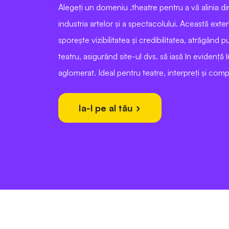
Alegeți un domeniu .theatre pentru a vă alinia d
industria artelor și a spectacolului. Această exte
sporește vizibilitatea și credibilitatea, atrăgând p
teatru, asigurând site-ul dvs. să iasă în evidență î
aglomerat. Ideal pentru teatre, interpreți și com
Ia-l pe al tău