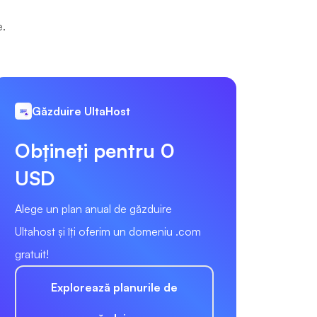
e.
Găzduire UltaHost
Obțineți pentru 0
USD
Alege un plan anual de găzduire
Ultahost și îți oferim un domeniu .com
gratuit!
Explorează planurile de