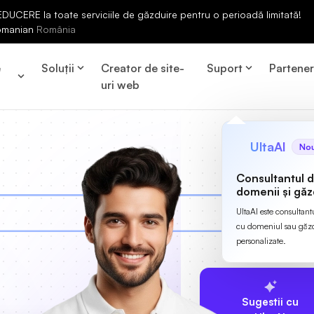
UCERE la toate serviciile de găzduire pentru o perioadă limitată!
omanian
România
e
Soluții
Creator de site-
Suport
Partene
uri web
UltaAI
No
Consultantul 
domenii și găz
UltaAI este consultant
cu domeniul sau găzdu
personalizate.
Sugestii cu