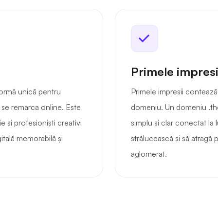
Primele impresi
formă unică pentru
Primele impresii contează 
a se remarca online. Este
domeniu. Un domeniu .thea
 și profesioniști creativi
simplu și clar conectat la
itală memorabilă și
strălucească și să atragă p
aglomerat.