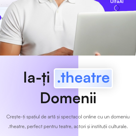
UltaAI
www
MyCafe
.theatre
Disponibil!
Ia-ți
.theatre
Domenii
Crește-ți spațiul de artă și spectacol online cu un domeniu
.theatre, perfect pentru teatre, actori și instituții culturale.