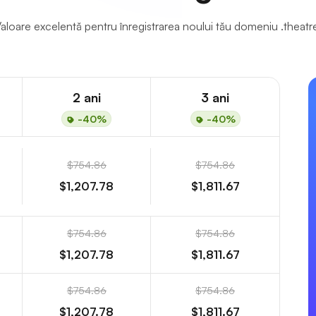
aloare excelentă pentru înregistrarea noului tău domeniu .theatr
2 ani
3 ani
-40%
-40%
$754.86
$754.86
$1,207.78
$1,811.67
$754.86
$754.86
$1,207.78
$1,811.67
$754.86
$754.86
$1,207.78
$1,811.67