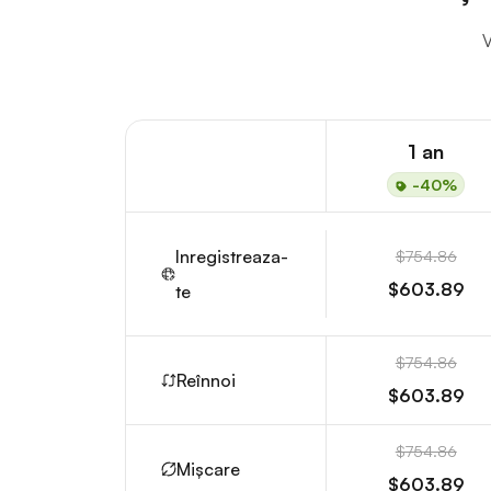
V
1 an
-40%
Inregistreaza-
$754.86
$603.89
te
$754.86
Reînnoi
$603.89
$754.86
Mișcare
$603.89