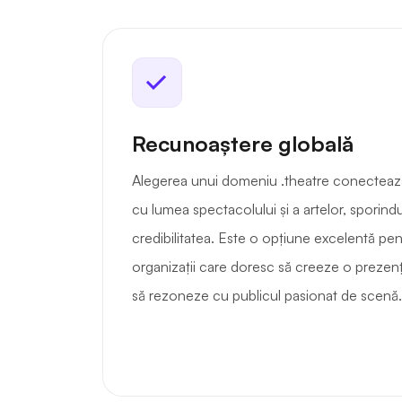
Recunoaștere globală
Alegerea unui domeniu .theatre conectează
cu lumea spectacolului și a artelor, sporindu-ț
credibilitatea. Este o opțiune excelentă pentr
organizații care doresc să creeze o prezenț
să rezoneze cu publicul pasionat de scenă.