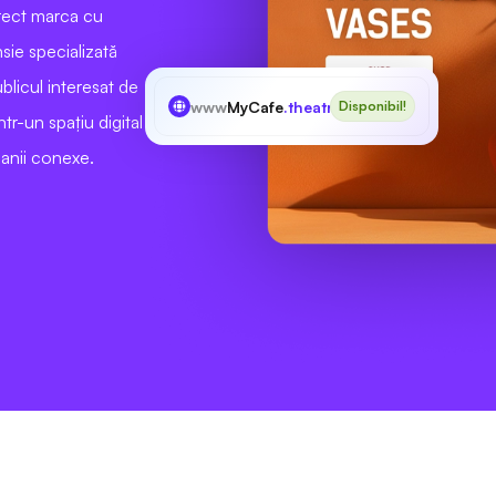
irect marca cu
nsie specializată
ublicul interesat de
www
MyCafe
.theatre
Disponibil!
ntr-un spațiu digital
panii conexe.