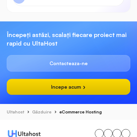
Începeți astăzi, scalați fiecare proiect mai
rapid cu UltaHost
Contacteaza-ne
Incepe acum
Ultahost
Găzduire
eCommerce Hosting