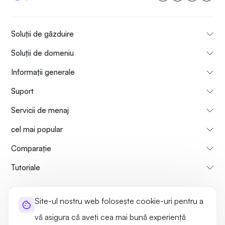
Soluții de găzduire
Soluții de domeniu
Informații generale
Suport
Servicii de menaj
cel mai popular
Comparaţie
Tutoriale
Informații despre noi
Politica de rambursare a plăților
Site-ul nostru web folosește cookie-uri pentru a
Termeni de utilizare
Politica de confidențialitate
Legal
vă asigura că aveți cea mai bună experiență
Harta site-ului