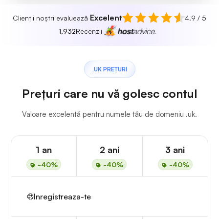
Excelent
Clienții noștri evaluează
4.9 / 5
1,932
Recenzii
.UK PREȚURI
Prețuri care nu vă golesc contul
Valoare excelentă pentru numele tău de domeniu .uk.
1 an
2 ani
3 ani
-40%
-40%
-40%
Inregistreaza-te