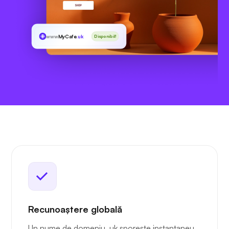
www
MyCafe
.uk
Disponibil!
Recunoaștere globală
Un nume de domeniu .uk sporește instantaneu