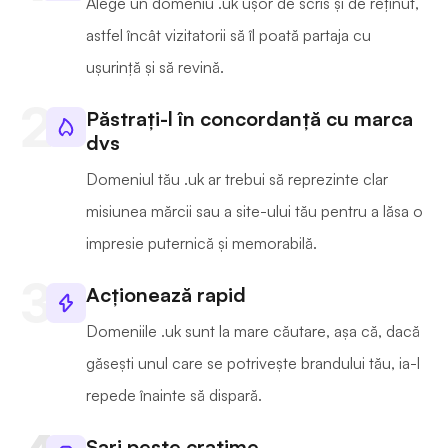
Alege un domeniu .uk ușor de scris și de reținut,
astfel încât vizitatorii să îl poată partaja cu
ușurință și să revină.
Păstrați-l în concordanță cu marca
dvs
Domeniul tău .uk ar trebui să reprezinte clar
misiunea mărcii sau a site-ului tău pentru a lăsa o
impresie puternică și memorabilă.
Acționează rapid
Domeniile .uk sunt la mare căutare, așa că, dacă
găsești unul care se potrivește brandului tău, ia-l
repede înainte să dispară.
Sari peste cratime