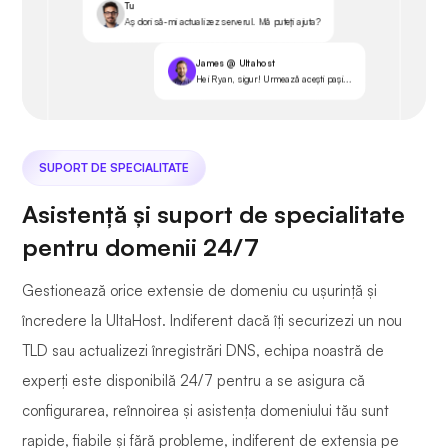
Tu
Aș dori să-mi actualizez serverul. Mă puteți ajuta?
James @ Ultahost
Hei Ryan, sigur! Urmează acești pași...
SUPORT DE SPECIALITATE
Asistență și suport de specialitate
pentru domenii 24/7
Gestionează orice extensie de domeniu cu ușurință și
încredere la UltaHost. Indiferent dacă îți securizezi un nou
TLD sau actualizezi înregistrări DNS, echipa noastră de
experți este disponibilă 24/7 pentru a se asigura că
configurarea, reînnoirea și asistența domeniului tău sunt
rapide, fiabile și fără probleme, indiferent de extensia pe