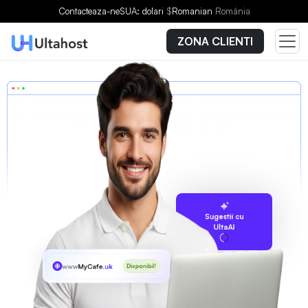
Contacteaza-ne
SUA: dolari
$
Romanian
România
ZONA CLIENTI
Sugestii cu
UltaAI
www
MyCafe
.uk
Disponibil!