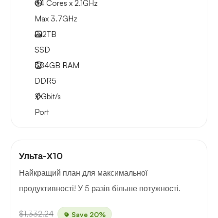
44 Cores x 2.1GHz
Max 3.7GHz
2x
2TB
SSD
384GB
RAM
DDR5
2
Gbit/s
Port
Ульта-Х10
Найкращий план для максимальної
продуктивності! У 5 разів більше потужності.
$1,332.24
Save 20%