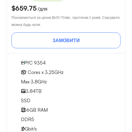
$659.75
/для
Поновлюється за ціною
$659.75
/міс. протягом 2 років. Скасувати
можна будь-коли.
ЗАМОВИТИ
EPYC 9354
32 Cores x 3.25GHz
Max 3.8GHz
2x
3.84TB
SSD
256GB
RAM
DDR5
2
Gbit/s