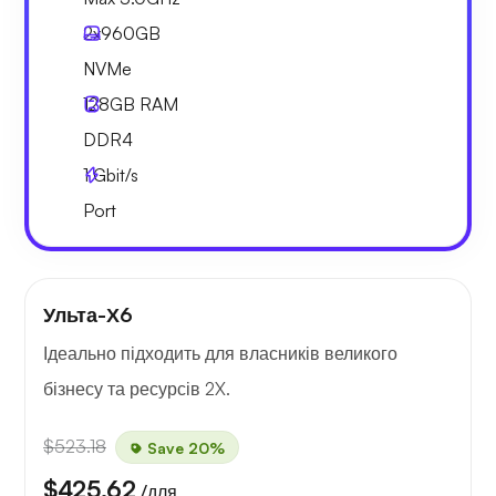
2x
960GB
NVMe
128GB
RAM
DDR4
1
Gbit/s
Port
Ульта-Х6
Ідеально підходить для власників великого
бізнесу та ресурсів 2X.
$523.18
Save 20%
$425.62
/для