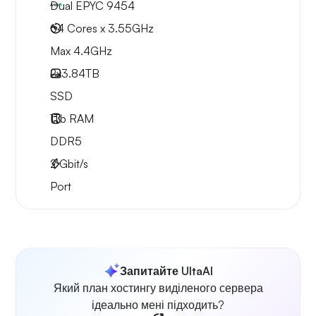
Dual EPYC 9454
64 Cores x 3.55GHz
Max 4.4GHz
2x
3.84TB
SSD
1Tb
RAM
DDR5
2
Gbit/s
Port
Запитайте UltaAI
Який план хостингу виділеного сервера
ідеально мені підходить?