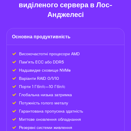
виділеного сервера в Лос-
Анджелесі
Основна продуктивність
Високочастотні процесори AMD
Пам'ять ECC або DDR5
Надшвидке сховище NVMe
Варіанти RAID 0/1/10
Порти 1 Гбіт/с–10 Гбіт/с
Глобальна низька затримка
Потужність голого металу
Гарантована пропускна здатність
Миттєве оновлення обладнання
Резервні системи живлення