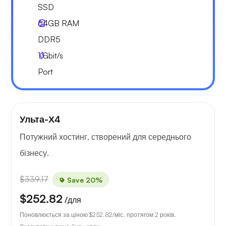
SSD
64GB
RAM
DDR5
1
Gbit/s
Port
Ульта-Х4
Потужний хостинг, створений для середнього
бізнесу.
$339.17
Save 20%
$252.82
/для
Поновлюється за ціною
$252.82
/міс. протягом 2 років.