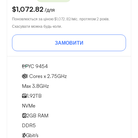
$1,072.82
/для
Поновлюється за ціною
$1,072.82
/міс. протягом 2 років.
Скасувати можна будь-коли.
ЗАМОВИТИ
EPYC 9454
48 Cores x 2.75GHz
Max 3.8GHz
2x
1.92TB
NVMe
512GB
RAM
DDR5
2
Gbit/s