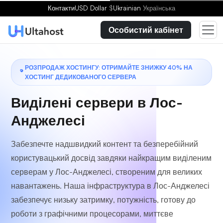
Виберіть план
Контакти
USD Dollar
$
Ukrainian
Українська
Особистий кабінет
РОЗПРОДАЖ ХОСТИНГУ: ОТРИМАЙТЕ ЗНИЖКУ 40% НА
ХОСТИНГ ДЕДИКОВАНОГО СЕРВЕРА
Виділені сервери в Лос-
Анджелесі
Забезпечте надшвидкий контент та безперебійний
користувацький досвід завдяки найкращим виділеним
серверам у Лос-Анджелесі, створеним для великих
навантажень. Наша інфраструктура в Лос-Анджелесі
забезпечує низьку затримку, потужність, готову до
роботи з графічними процесорами, миттєве