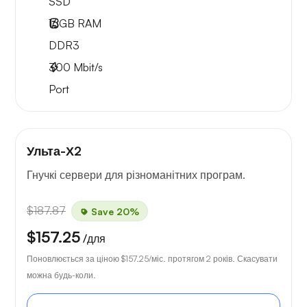
SSD
16GB
RAM
DDR3
300
Mbit/s
Port
Ульта-Х2
Гнучкі сервери для різноманітних програм.
$187.87
Save 20%
$157.25
/для
Поновлюється за ціною
$157.25
/міс. протягом 2 років. Скасувати
можна будь-коли.