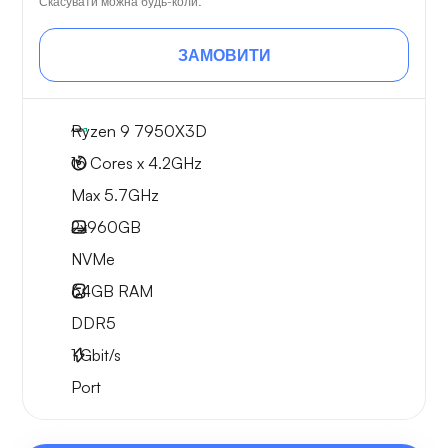
Скасувати можна будь-коли.
ЗАМОВИТИ
Ryzen 9 7950X3D
16 Cores x 4.2GHz
Max 5.7GHz
2x
960GB
NVMe
64GB
RAM
DDR5
1
Gbit/s
Port