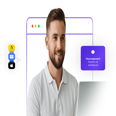
Захищений
Загроз не
знайдено