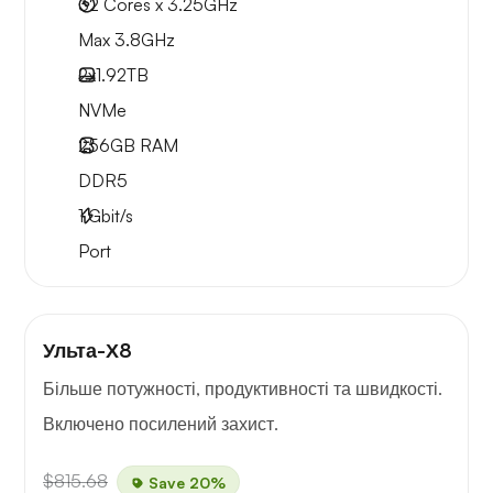
32 Cores x 3.25GHz
Max 3.8GHz
2x
1.92TB
NVMe
256GB
RAM
DDR5
1
Gbit/s
Port
Ульта-Х8
Більше потужності, продуктивності та швидкості.
Включено посилений захист.
$815.68
Save 20%