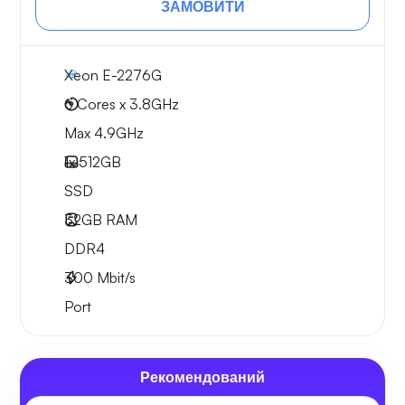
ЗАМОВИТИ
Xeon E-2276G
6 Cores x 3.8GHz
Max 4.9GHz
1x
512GB
SSD
32GB
RAM
DDR4
300
Mbit/s
Port
Рекомендований