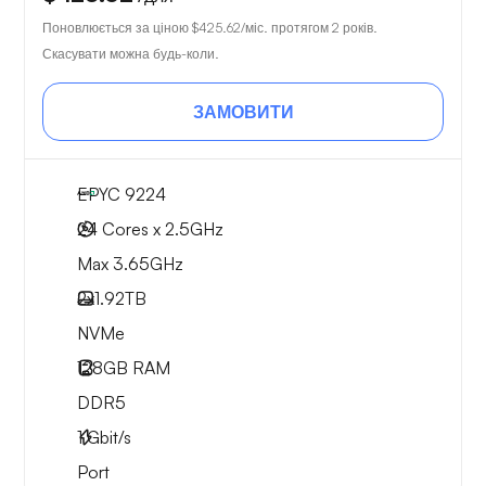
Поновлюється за ціною
$425.62
/міс. протягом 2 років.
Скасувати можна будь-коли.
ЗАМОВИТИ
EPYC 9224
24 Cores x 2.5GHz
Max 3.65GHz
2x
1.92TB
NVMe
128GB
RAM
DDR5
1
Gbit/s
Port