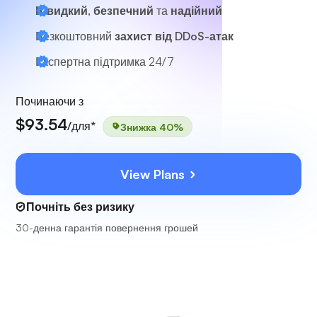
Швидкий, безпечний
та
надійний
Безкоштовний
захист від DDoS-атак
Експертна підтримка
24/7
Починаючи з
$93.54
/для*
Знижка 40%
View Plans
Почніть без ризику
30-денна гарантія повернення грошей