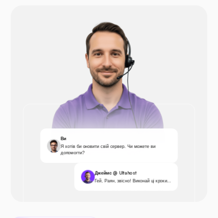
Ви
Я хотів би оновити свій сервер. Чи можете ви
допомогти?
Джеймс @ Ultahost
Гей, Раян, звісно! Виконай ці кроки...