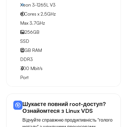
Xeon 3-1265L V3
4 Cores x 2.5GHz
Max 3.7GHz
1x
256GB
SSD
16GB
RAM
DDR3
300
Mbit/s
Port
Шукаєте повний root-доступ?
Ознайомтеся з Linux VDS
Відчуйте справжню продуктивність "голого
металу" з швидшими процесорами,