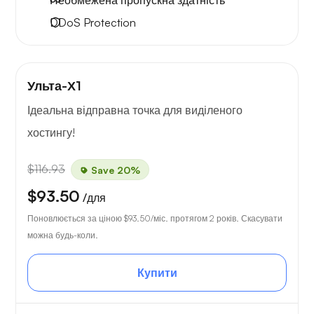
Необмежена
пропускна здатність
DDoS Protection
Ульта-Х1
Ідеальна відправна точка для виділеного
хостингу!
$116.93
Save 20%
$93.50
/для
Поновлюється за ціною
$93.50
/міс. протягом 2 років. Скасувати
можна будь-коли.
Купити