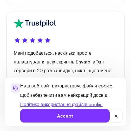
Мені подобається, наскільки просте
налаштування всіх скриптів Envato, а їхні
сервери в 20 разів швидші, ніж ті, що в мене
були раніше. Однозначно хостинг від Ultahost,
Наш веб-сайт використовує файли cookie,
рекомендований Envato.
щоб забезпечити вам найкращий досвід.
Політика використання файлів cookie
James Robertson
United States
Accept