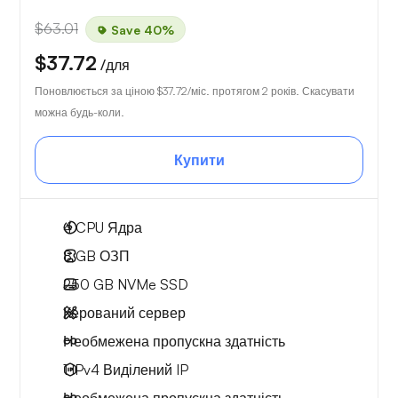
$63.01
Save 40%
$37.72
/для
Поновлюється за ціною
$37.72
/міс. протягом 2 років. Скасувати
можна будь-коли.
Купити
4
CPU Ядра
8 GB
ОЗП
250 GB
NVMe SSD
Керований сервер
Необмежена
пропускна здатність
1 IPv4
Виділений IP