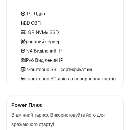
1
CPU Ядро
1 GB
ОЗП
30 GB
NVMe SSD
Керований сервер
1 IPv4
Виділений IP
4 IPv6
Виділений IP
Безкоштовно
SSL-сертификат (и)
Безкоштовно
30 днів
на повернення коштів
Power Плюс
Відмінний тариф. Використовуйте його для
вражаючого старту!