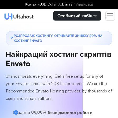
Виберіть план
Контакти
USD Dollar
$
Ukrainian
Українська
Особистий кабінет
РОЗПРОДАЖ ХОСТИНГУ: ОТРИМАЙТЕ ЗНИЖКУ 20% НА
ХОСТИНГ ENVATO
Найкращий
хостинг скриптів
Envato
Ultahost beats everything, Get a free setup for any of
your Envato scripts with 20X faster servers, We are the
Recommended Envato Hosting provider. by thousands of
users and scripts authors.
Гарантія
99,99% безвідмовної роботи