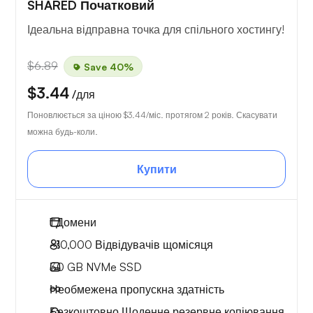
SHARED Початковий
Ідеальна відправна точка для спільного хостингу!
$6.89
Save 40%
$3.44
/для
Поновлюється за ціною
$3.44
/міс. протягом 2 років. Скасувати
можна будь-коли.
Купити
1
Домени
~10,000
Відвідувачів щомісяця
30 GB
NVMe SSD
Необмежена
пропускна здатність
Безкоштовно
Щоденне резервне копіювання