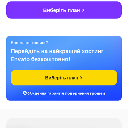
Виберіть план
Вже маєте хостинг?
Перейдіть на найкращий хостинг
Envato безкоштовно!
Виберіть план
30-денна гарантія повернення грошей