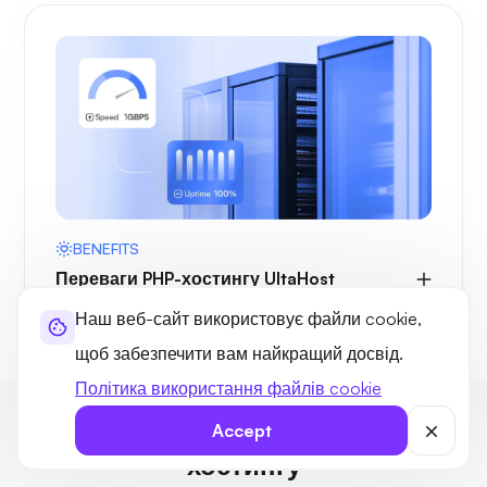
BENEFITS
Переваги PHP-хостингу UltaHost
Наш веб-сайт використовує файли cookie,
щоб забезпечити вам найкращий досвід.
Політика використання файлів cookie
Часті запитання щодо VPS-
Accept
хостингу