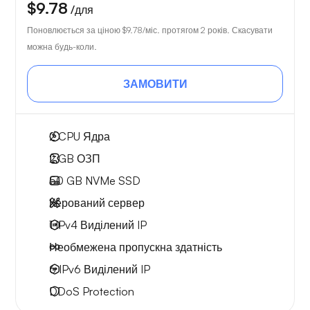
$9.78
/для
Поновлюється за ціною
$9.78
/міс. протягом 2 років. Скасувати
можна будь-коли.
ЗАМОВИТИ
2
CPU Ядра
2 GB
ОЗП
50 GB
NVMe SSD
Керований сервер
1 IPv4
Виділений IP
Необмежена
пропускна здатність
6 IPv6
Виділений IP
DDoS Protection