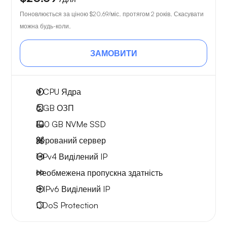
Поновлюється за ціною
$20.69
/міс. протягом 2 років. Скасувати
можна будь-коли.
ЗАМОВИТИ
4
CPU Ядра
6 GB
ОЗП
100 GB
NVMe SSD
Керований сервер
1 IPv4
Виділений IP
Необмежена
пропускна здатність
8 IPv6
Виділений IP
DDoS Protection