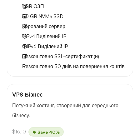
1 GB
ОЗП
30 GB
NVMe SSD
Керований сервер
1 IPv4
Виділений IP
4 IPv6
Виділений IP
Безкоштовно
SSL-сертификат (и)
Безкоштовно
30 днів
на повернення коштів
VPS Бізнес
Потужний хостинг, створений для середнього
бізнесу.
$16.10
Save 40%