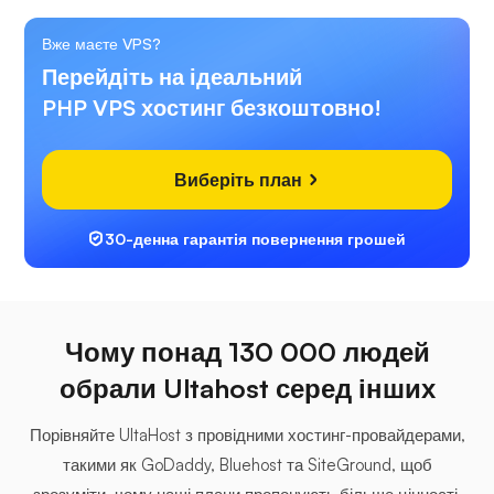
Вже маєте VPS?
Перейдіть на ідеальний
PHP VPS хостинг безкоштовно!
Виберіть план
30-денна гарантія повернення грошей
Чому понад 130 000 людей
обрали Ultahost серед інших
Порівняйте UltaHost з провідними хостинг-провайдерами,
такими як GoDaddy, Bluehost та SiteGround, щоб