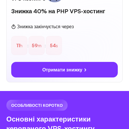
Знижка 40% на PHP VPS-хостинг
Знижка закінчується через
11
h
:
59
m
:
53
s
Отримати знижку
ОСОБЛИВОСТІ КОРОТКО
Основні характеристики
керованого VPS-хостингу