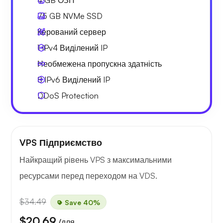
4 GB
ОЗП
75 GB
NVMe SSD
Керований сервер
1 IPv4
Виділений IP
Необмежена
пропускна здатність
8 IPv6
Виділений IP
DDoS Protection
VPS Підприємство
Найкращий рівень VPS з максимальними
ресурсами перед переходом на VDS.
$34.49
Save 40%
$20.69
/для