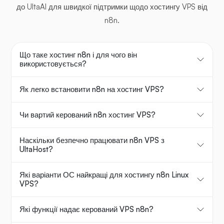
до UltaAI для швидкої підтримки щодо хостингу VPS від
n8n.
Що таке хостинг n8n і для чого він
використовується?
Як легко встановити n8n на хостинг VPS?
Чи вартий керований n8n хостинг VPS?
Наскільки безпечно працювати n8n VPS з
UltaHost?
Які варіанти ОС найкращі для хостингу n8n Linux
VPS?
Які функції надає керований VPS n8n?