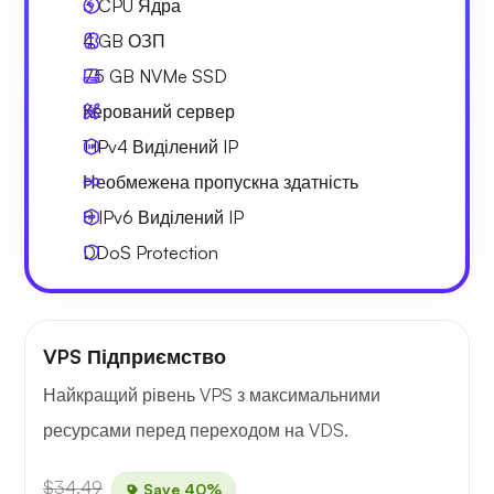
3
CPU Ядра
4 GB
ОЗП
75 GB
NVMe SSD
Керований сервер
1 IPv4
Виділений IP
Необмежена
пропускна здатність
8 IPv6
Виділений IP
DDoS Protection
VPS Підприємство
Найкращий рівень VPS з максимальними
ресурсами перед переходом на VDS.
$34.49
Save 40%