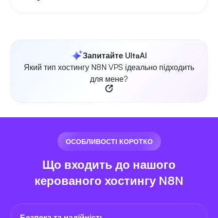
Запитайте UltaAI
Який тип хостингу N8N VPS ідеально підходить
для мене?
ОСОБЛИВОСТІ КОРОТКО
Що входить до нашого
керованого хостингу N8N
Безпека та надійність