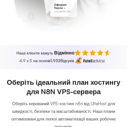
Офіціант
Карла
255.189.85.19
Відмінно
Наші клієнти кажуть
4.9 з 5 на основі
1,932
Відгуків
Оберіть ідеальний план хостингу
для N8N VPS-сервера
Оберіть керований VPS-хостинг n8n від UltaHost для
швидкості, безпеки та масштабованості. Наші плани
оптимізовані для легкої автоматизації ваших робочих
процесів.