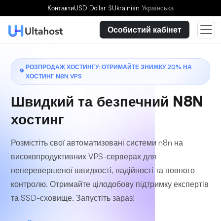
Виберіть план
Контакти
USD Dollar
$
Ukrainian
Українська
Особистий кабінет
РОЗПРОДАЖ ХОСТИНГУ: ОТРИМАЙТЕ ЗНИЖКУ 20% НА
ХОСТИНГ N8N VPS
Швидкий та безпечний
N8N
хостинг
Розмістіть свої автоматизовані системи n8n на
високопродуктивних VPS-серверах для
неперевершеної швидкості, надійності та повного
контролю. Отримайте цілодобову підтримку експертів
та SSD-сховище. Запустіть зараз!