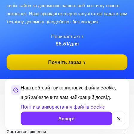
своїх сайтів за допомогою нашого веб-хостингу нового
покоління. Наші провідні експерти галузі готові надати вам
технічну допомогу цілодобово і без вихідних
Починається з
$5.51
/для
Почніть зараз
Ультахост
Хостинг
eCommerce Hosting
Наш веб-сайт використовує файли cookie,
щоб забезпечити вам найкращий досвід.
Політика використання файлів cookie
Accept
Хостингові рішення