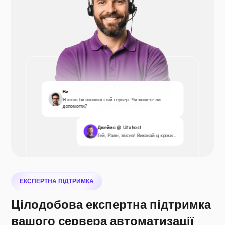
Ви
Я хотів би оновити свій сервер. Чи можете ви
допомогти?
Джеймс @ Ultahost
Гей, Раян, звісно! Виконай ці кроки...
ЕКСПЕРТНА ПІДТРИМКА
Цілодобова експертна підтримка
вашого сервера автоматизації