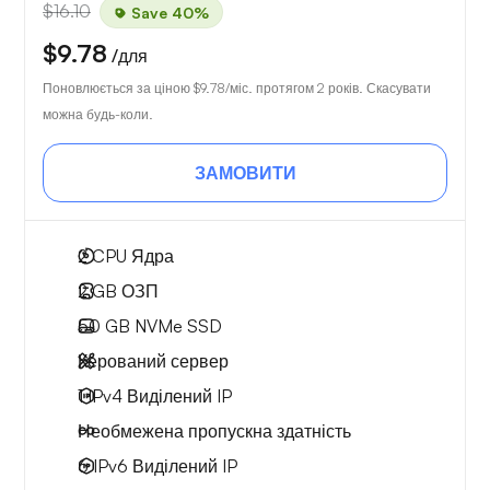
$16.10
Save 40%
$9.78
/для
Поновлюється за ціною
$9.78
/міс. протягом 2 років. Скасувати
можна будь-коли.
ЗАМОВИТИ
2
CPU Ядра
2 GB
ОЗП
50 GB
NVMe SSD
Керований сервер
1 IPv4
Виділений IP
Необмежена
пропускна здатність
6 IPv6
Виділений IP