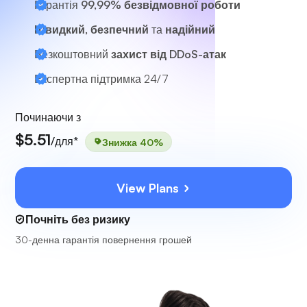
Гарантія
99,99% безвідмовної роботи
Швидкий, безпечний
та
надійний
Безкоштовний
захист від DDoS-атак
Експертна підтримка
24/7
Починаючи з
$5.51
/для*
Знижка 40%
View Plans
Почніть без ризику
30-денна гарантія повернення грошей