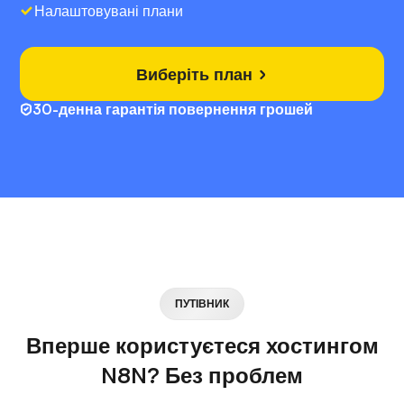
Налаштовувані плани
Виберіть план
30-денна гарантія повернення грошей
ПУТІВНИК
Вперше користуєтеся хостингом
N8N? Без проблем