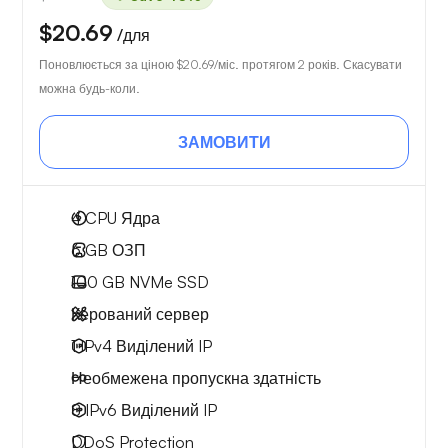
$20.69
/для
Поновлюється за ціною
$20.69
/міс. протягом 2 років. Скасувати
можна будь-коли.
ЗАМОВИТИ
4
CPU Ядра
6 GB
ОЗП
100 GB
NVMe SSD
Керований сервер
1 IPv4
Виділений IP
Необмежена
пропускна здатність
8 IPv6
Виділений IP
DDoS Protection