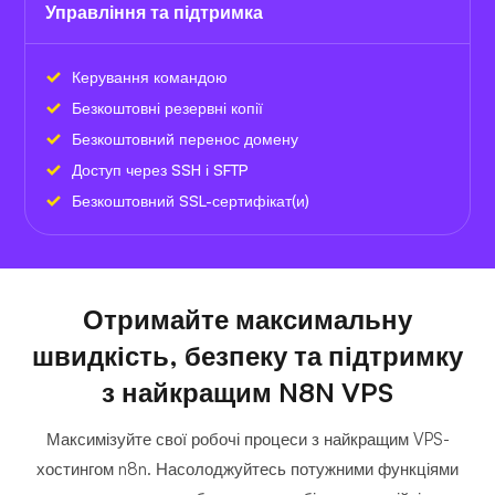
Управління та підтримка
Керування командою
Безкоштовні резервні копії
Безкоштовний перенос домену
Доступ через SSH і SFTP
Безкоштовний SSL-сертифікат(и)
Отримайте максимальну
швидкість, безпеку та підтримку
з найкращим N8N VPS
Максимізуйте свої робочі процеси з найкращим VPS-
хостингом n8n. Насолоджуйтесь потужними функціями