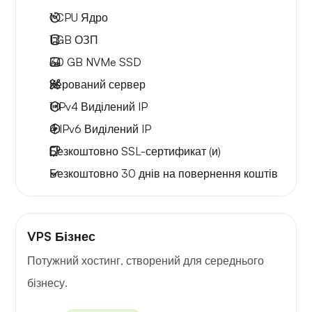
1
CPU Ядро
1 GB
ОЗП
30 GB
NVMe SSD
Керований сервер
1 IPv4
Виділений IP
4 IPv6
Виділений IP
Безкоштовно
SSL-сертификат (и)
Безкоштовно
30 днів
на повернення коштів
VPS Бізнес
Потужний хостинг, створений для середнього
бізнесу.