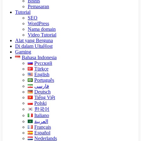
Bisnis
Pemasaran
Tutorial
SEO
WordPress
Nama domain
Video Tutorial
Alat yang Berguna
Di dalam UltaHost
Gaming
Bahasa Indonesia
Русский
Türkçe
English
Português
فارسی
Deutsch
Tiếng Việt
Polski
한국어
Italiano
العربية
Français
Español
Nederlands