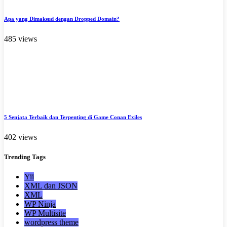
Apa yang Dimaksud dengan Dropped Domain?
485 views
5 Senjata Terbaik dan Terpenting di Game Conan Exiles
402 views
Trending
Tags
Yii
XML dan JSON
XML
WP Ninja
WP Multisite
wordpress theme