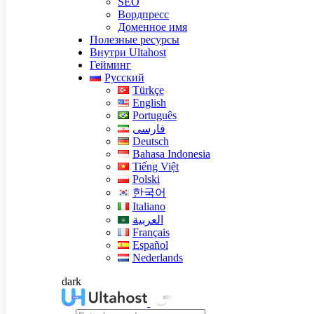
SEO
Вордпресс
Доменное имя
Полезные ресурсы
Внутри Ultahost
Гейминг
Русский
Türkçe
English
Português
فارسی
Deutsch
Bahasa Indonesia
Tiếng Việt
Polski
한국어
Italiano
العربية
Français
Español
Nederlands
dark