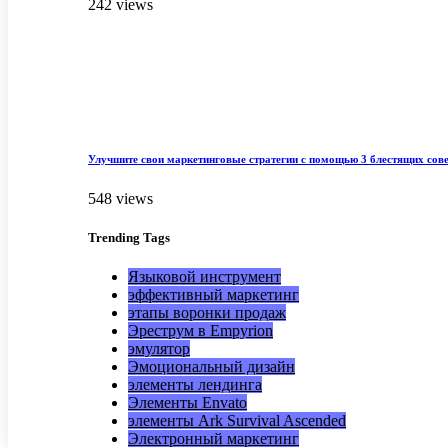
242 views
Улучшите свои маркетинговые стратегии с помощью 3 блестящих сов
548 views
Trending
Tags
Языковой инструмент
эффективный маркетинг
этапы воронки продаж
Эреструм в Empyrion
эмулятор
Эмоциональный дизайн
элементы лендинга
Элементы Envato
элементы Ark Survival Ascended
Электронный маркетинг