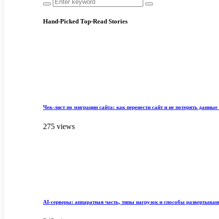
Hand-Picked
Top-Read Stories
Чек-лист по миграции сайта: как перенести сайт и не потерять данные 
275 views
AI-серверы: аппаратная часть, типы нагрузок и способы развертыван