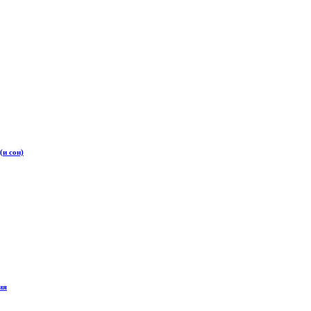
(и сон)
ия