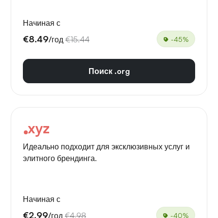
Начиная с
€8.49
/год
€15.44
-45%
Поиск .org
xyz
Идеально подходит для эксклюзивных услуг и
элитного брендинга.
Начиная с
€2.99
/год
€4.98
-40%