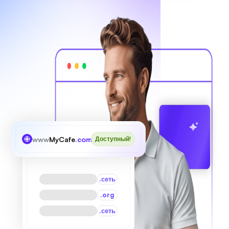
www
MyCafe
.com
Доступный!
.сеть
.org
.сеть