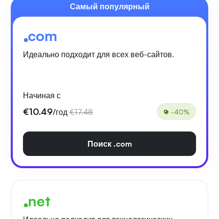
Самый популярный
com
Идеально подходит для всех веб-сайтов.
Начиная с
€10.49
/год
€17.48
-40%
Поиск .com
net