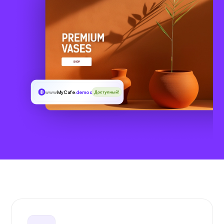
www
MyCafe
.democrat
Доступный!