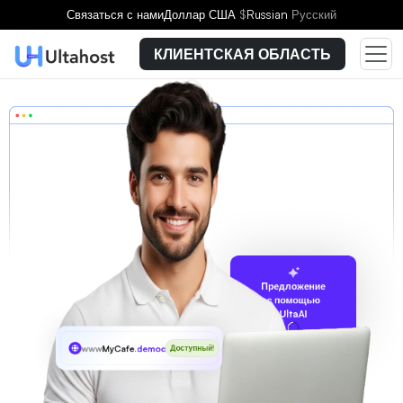
Связаться с нами
Доллар США
$
Russian
Русский
КЛИЕНТСКАЯ ОБЛАСТЬ
Предложение
с помощью
UltaAI
www
MyCafe
.democrat
Доступный!