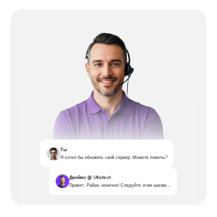
Ты
Я хотел бы обновить свой сервер. Можете помочь?
Джеймс @ Ultahost
Привет, Райан, конечно! Следуйте этим шагам...