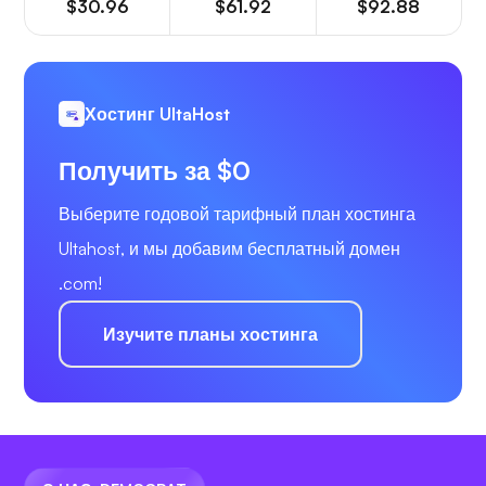
$30.96
$61.92
$92.88
Хостинг UltaHost
Получить за $0
Выберите годовой тарифный план хостинга
Ultahost, и мы добавим бесплатный домен
.com!
Изучите планы хостинга