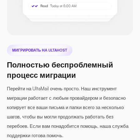
Календарь
-
Контакты
-
МИГРИРОВАТЬ НА ULTAHOST
Задачи
-
Полностью беспроблемный
Облачное
процесс миграции
-
-
хранилище Drive
Перейти на UltaMail очень просто. Наш инструмент
миграции работает с любым провайдером и безопасно
Синхронизация
копирует все ваши письма и папки всего за несколько
мобильных
-
-
приложений
шагов, чтобы вы могли продолжать работать без
перебоев. Если вам понадобится помощь, наша служба
поддержки готова помочь.
Инструменты