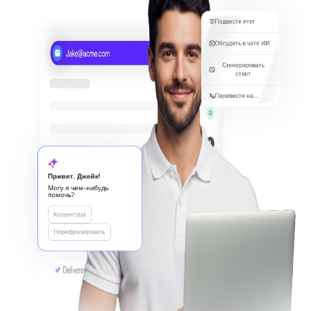
Подвести итог
Обсудить в чате ИИ
Сгенерировать
ответ
Перевести на...
Привет, Джейк!
Могу я чем-нибудь
помочь?
Корректура
Перефразировать