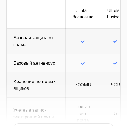
UltaMail
UltraMail
бесплатно
Business
Базовая защита от
спама
Базовый антивирус
Хранение почтовых
300MB
5GB
ящиков
Только
Учетные записи
веб-
5
электронной почты
почта