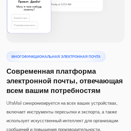
Привет, Джейк!
Могу я чем-нибудь
Единый почтовый
помочь?
-
-
ящик
Корректура
Перефразировать
Расширенное
-
-
шифрование
МНОГОФУНКЦИОНАЛЬНАЯ ЭЛЕКТРОННАЯ ПОЧТА
Автоматизированное
резервное
Современная платформа
-
-
копирование и
электронной почты, отвечающая
восстановление
всем вашим потребностям
Приоритетная
UltaMail синхронизируется на всех ваших устройствах,
поддержка по
-
-
включает инструменты пересылки и экспорта, а также
электронной почте
использует искусственный интеллект для организации
сообщений и повышения производительности.