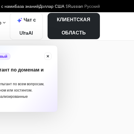
 с нами
База знаний
Доллар США
$
Russian
Русский
КЛИЕНТСКАЯ
Чат с
р
ОБЛАСТЬ
UltaAI
вый
тант по доменам и
ультант по всем вопросам,
ном или хостингом.
нализированные