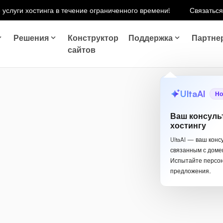
 услуги хостинга в течение ограниченного времени!
Связаться
Решения
Конструктор
Поддержка
Партне
сайтов
UltaAI
Но
Ваш консуль
хостингу
UltaAI — ваш конс
связанным с доме
Испытайте персо
предложения.