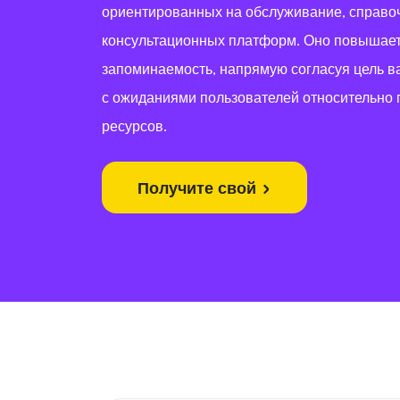
ориентированных на обслуживание, справо
консультационных платформ. Оно повышает
запоминаемость, напрямую согласуя цель в
с ожиданиями пользователей относительно
ресурсов.
Получите свой