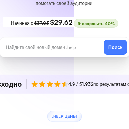
помогать своей аудитории.
$29.62
Начиная с
$37.03
сохранить 40%
Поиск
сходно
4.9 / 5
1,932
по результатам о
.HELP ЦЕНЫ