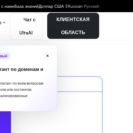
 с нами
База знаний
Доллар США
$
Russian
Русский
КЛИЕНТСКАЯ
Чат с
р
ОБЛАСТЬ
UltaAI
вый
тант по доменам и
ультант по всем вопросам,
ном или хостингом.
нализированные