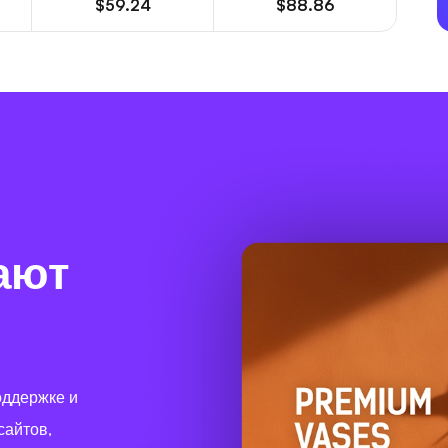
$59.24
$88.86
ают
оддержке и
сайтов,