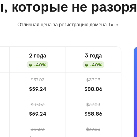
, которые не разоря
Отличная цена за регистрацию домена .help.
2 года
3 года
-40%
-40%
$37.03
$37.03
$59.24
$88.86
$37.03
$37.03
$59.24
$88.86
$37.03
$37.03