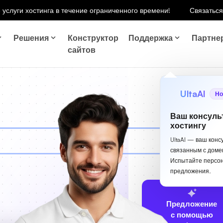
 услуги хостинга в течение ограниченного времени!
Связаться
Решения
Конструктор
Поддержка
Партне
сайтов
UltaAI
Но
Ваш консуль
хостингу
UltaAI — ваш конс
связанным с доме
Испытайте персо
предложения.
Предложение
с помощью