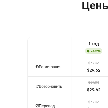
Цены
1 год
-40%
$37.03
Регистрация
$29.62
$37.03
Возобновить
$29.62
$37.03
Перевод