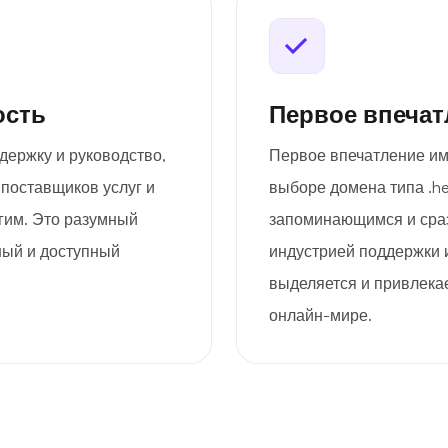
ость
Первое впечат
держку и руководство,
Первое впечатление им
 поставщиков услуг и
выборе домена типа .he
гим. Это разумный
запоминающимся и сраз
жный и доступный
индустрией поддержки 
выделяется и привлека
онлайн-мире.