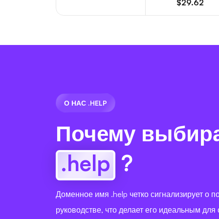
$29.62
О НАС .HELP
Почему выбир
.help
?
Доменное имя .help четко сигнализирует о п
руководстве, что делает его идеальным для 