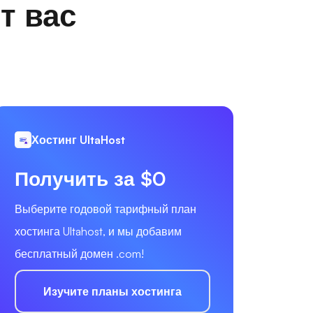
т вас
Хостинг UltaHost
Получить за $0
Выберите годовой тарифный план
хостинга Ultahost, и мы добавим
бесплатный домен .com!
Изучите планы хостинга