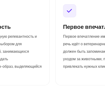
ость
Первое впечат
дную релевантность и
Первое впечатление им
 выбором для
речь идёт о ветеринарн
й, занимающихся
должен быть запоминаю
здать
уходом за животными, 
н-образ, выделяющийся
привлекать нужных кл