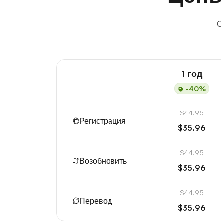
О
1 год
-40%
$44.95
Регистрация
$35.96
$44.95
Возобновить
$35.96
$44.95
Перевод
$35.96