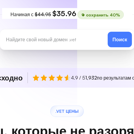
$35.96
Начиная с
$44.95
сохранить 40%
Поиск
сходно
4.9 / 5
1,932
по результатам о
.VET ЦЕНЫ
, которые не разоря