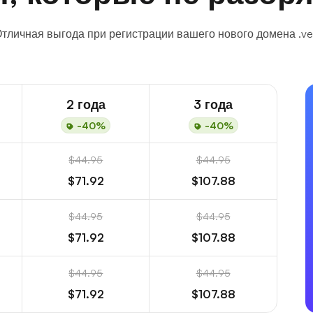
тличная выгода при регистрации вашего нового домена .ve
2 года
3 года
-40%
-40%
$44.95
$44.95
$71.92
$107.88
$44.95
$44.95
$71.92
$107.88
$44.95
$44.95
$71.92
$107.88