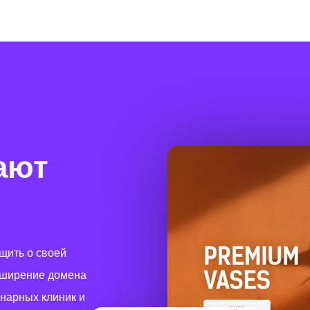
ают
щить о своей
асширение домена
инарных клиник и