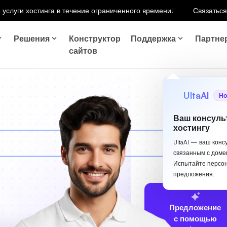
 услуги хостинга в течение ограниченного времени!
Связаться
Решения
Конструктор
Поддержка
Партне
сайтов
UltaAI
Но
Ваш консуль
хостингу
UltaAI — ваш конс
связанным с доме
Испытайте персо
предложения.
Предложение
с помощью