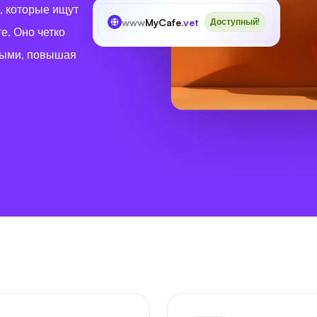
, которые ищут
www
MyCafe
.vet
Доступный!
е. Оно четко
ными, повышая