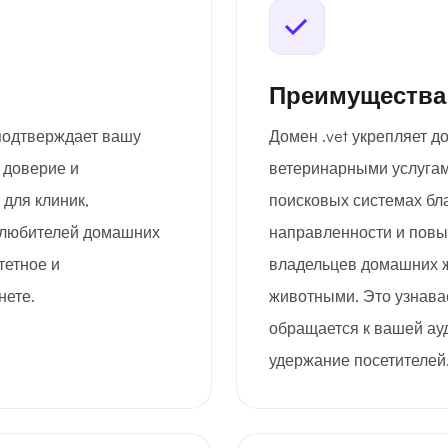
Преимущества
подтверждает вашу
Домен .vet укрепляет д
 доверие и
ветеринарными услугам
для клиник,
поисковых системах бл
и любителей домашних
направленности и повы
тетное и
владельцев домашних ж
нете.
животными. Это узнава
обращается к вашей ау
удержание посетителей