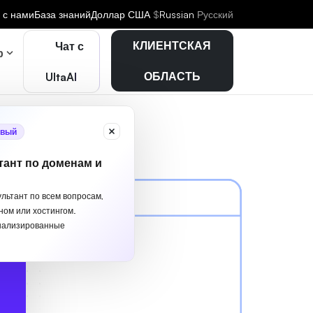
 с нами
База знаний
Доллар США
$
Russian
Русский
КЛИЕНТСКАЯ
Чат с
р
ОБЛАСТЬ
UltaAI
вый
тант по доменам и
ультант по всем вопросам,
ном или хостингом.
нализированные