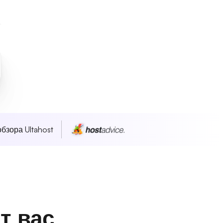
бзора Ultahost
т вас