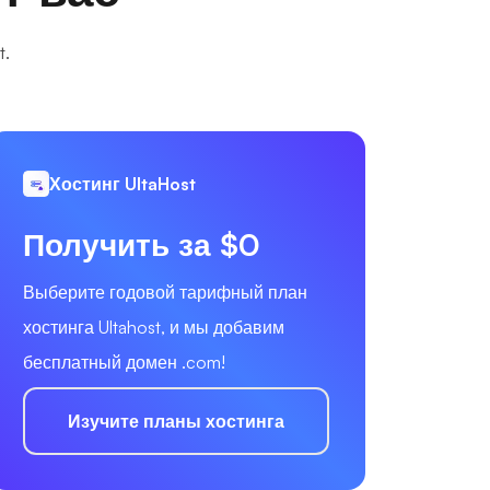
t.
Хостинг UltaHost
Получить за $0
Выберите годовой тарифный план
хостинга Ultahost, и мы добавим
бесплатный домен .com!
Изучите планы хостинга