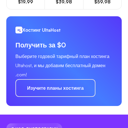
$19.99
$39.98
$59.98
Хостинг UltaHost
Получить за $0
Выберите годовой тарифный план хостинга
Ultahost, и мы добавим бесплатный домен
.com!
Изучите планы хостинга