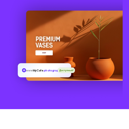
www
MyCafe
.photography
Доступный!