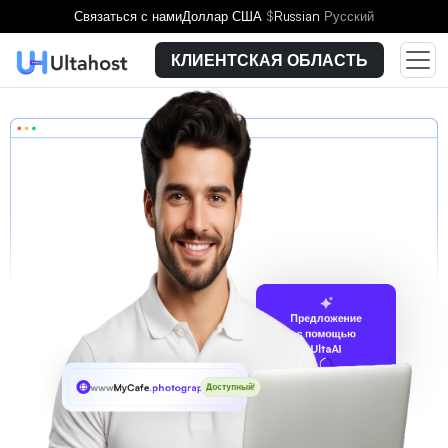
Связаться с нами
Доллар США
$
Russian
Русский
КЛИЕНТСКАЯ ОБЛАСТЬ
Предложение
с помощью
UltaAI
www
MyCafe
.photography
Доступный!