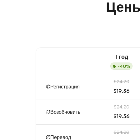
Цены
1 год
-40%
$24.20
Регистрация
$19.36
$24.20
Возобновить
$19.36
$24.20
Перевод