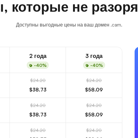
, которые не разоря
Доступны выгодные цены на ваш домен .cam.
2 года
3 года
-40%
-40%
$24.20
$24.20
$38.73
$58.09
$24.20
$24.20
$38.73
$58.09
$24.20
$24.20