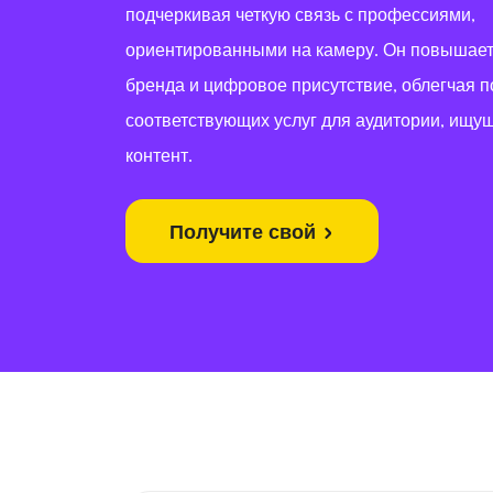
подчеркивая четкую связь с профессиями,
ориентированными на камеру. Он повышает
бренда и цифровое присутствие, облегчая п
соответствующих услуг для аудитории, ищу
контент.
Получите свой