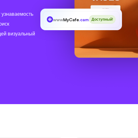
 узнаваемость
www
MyCafe
.cam
Доступный!
оиск
щей визуальный