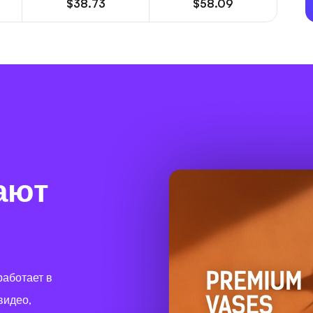
$38.73
$58.09
ают
работает в
видео,