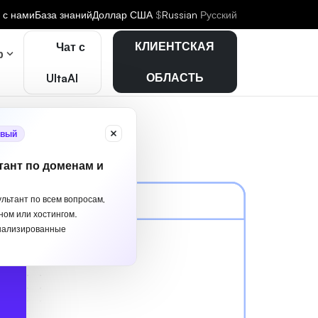
 с нами
База знаний
Доллар США
$
Russian
Русский
КЛИЕНТСКАЯ
Чат с
р
ОБЛАСТЬ
UltaAI
вый
тант по доменам и
ультант по всем вопросам,
ном или хостингом.
нализированные