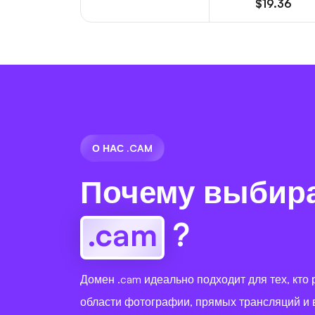
$19.36
О НАС .CAM
Почему выбир
.cam
?
Домен .cam идеально подходит для тех, кто 
области фотографии, прямых трансляций и 