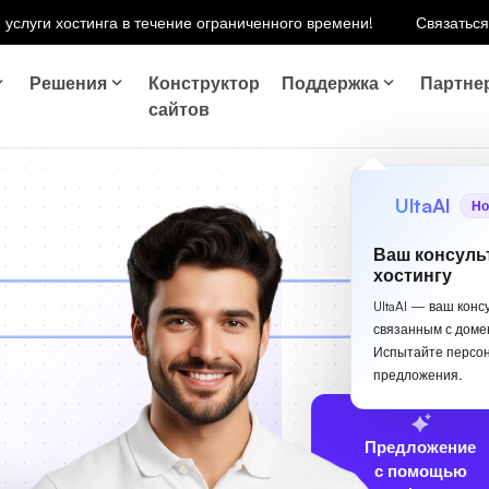
 услуги хостинга в течение ограниченного времени!
Связаться
Решения
Конструктор
Поддержка
Партне
сайтов
UltaAI
Но
Ваш консуль
хостингу
UltaAI — ваш конс
связанным с доме
Испытайте персо
предложения.
Предложение
с помощью