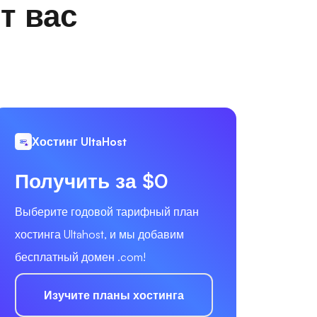
т вас
Хостинг UltaHost
Получить за $0
Выберите годовой тарифный план
хостинга Ultahost, и мы добавим
бесплатный домен .com!
Изучите планы хостинга