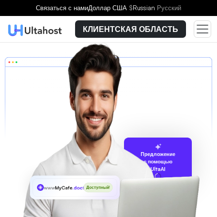
Связаться с нами
Доллар США
$
Russian
Русский
КЛИЕНТСКАЯ ОБЛАСТЬ
Предложение
с помощью
UltaAI
www
MyCafe
.doctor
Доступный!