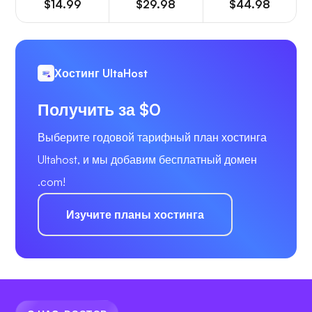
$14.99
$29.98
$44.98
Хостинг UltaHost
Получить за $0
Выберите годовой тарифный план хостинга
Ultahost, и мы добавим бесплатный домен
.com!
Изучите планы хостинга