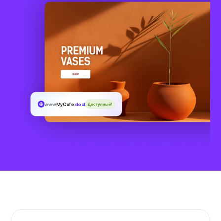
www
MyCafe
.doctor
Доступный!