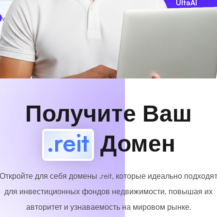
UltaAI
www
MyCafe
.reit
Доступный!
Получите Ваш
.reit
Домен
Откройте для себя домены .reit, которые идеально подходя
для инвестиционных фондов недвижимости, повышая их
авторитет и узнаваемость на мировом рынке.