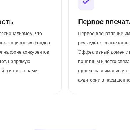
ость
Первое впечат
фессионализмом, что
Первое впечатление им
инвестиционных фондов
речь идёт о рынке инв
 на фоне конкурентов.
Эффективный домен .re
тет, напрямую
понятным и чётко связ
ей и инвесторами.
привлечь внимание и с
аудитории в насыщенн