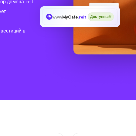
р домена .reit
ует
www
MyCafe
.reit
Доступный!
нвестиций в