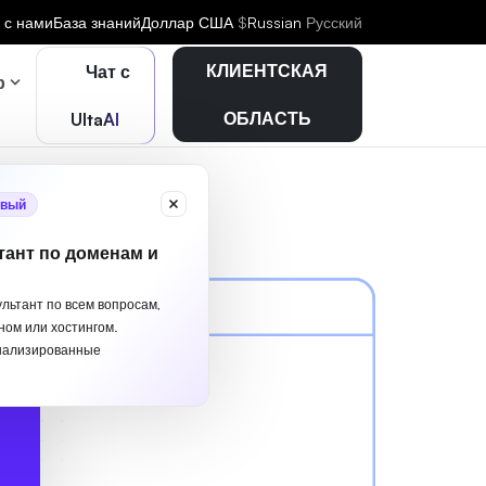
 с нами
База знаний
Доллар США
$
Russian
Русский
КЛИЕНТСКАЯ
Чат с
р
ОБЛАСТЬ
UltaAI
вый
тант по доменам и
ультант по всем вопросам,
ном или хостингом.
нализированные