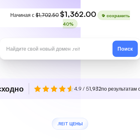
$1,362.00
Начиная с
$1,702.50
сохранить
40%
Поиск
сходно
4.9 / 5
1,932
по результатам о
.REIT ЦЕНЫ