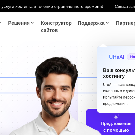
 услуги хостинга в течение ограниченного времени!
Связаться
Решения
Конструктор
Поддержка
Партне
сайтов
UltaAI
Но
Ваш консуль
хостингу
UltaAI — ваш конс
связанным с доме
Испытайте персо
предложения.
Предложение
с помощью