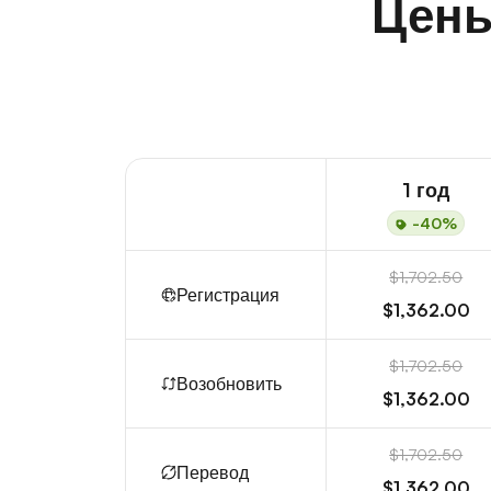
Цены
1 год
-40%
$1,702.50
Регистрация
$1,362.00
$1,702.50
Возобновить
$1,362.00
$1,702.50
Перевод
$1,362.00