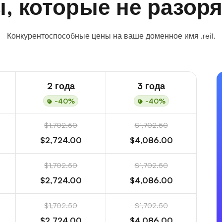
, которые не разоря
Конкурентоспособные цены на ваше доменное имя .reit.
2 года
3 года
-40%
-40%
$1,702.50
$1,702.50
$2,724.00
$4,086.00
$1,702.50
$1,702.50
$2,724.00
$4,086.00
$1,702.50
$1,702.50
$2,724.00
$4,086.00