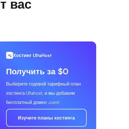
т вас
Хостинг UltaHost
Получить за $0
Выберите годовой тарифный план
хостинга Ultahost, и мы добавим
бесплатный домен .com!
Изучите планы хостинга