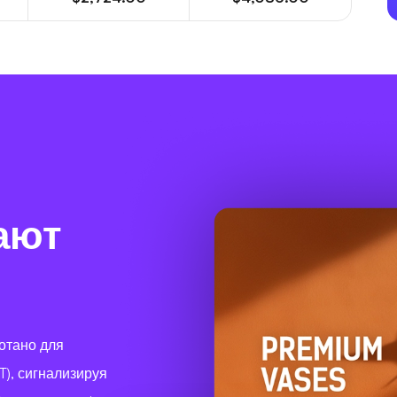
ают
отано для
), сигнализируя