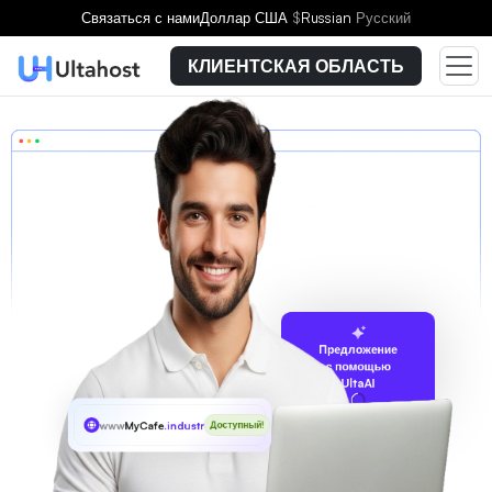
Связаться с нами
Доллар США
$
Russian
Русский
КЛИЕНТСКАЯ ОБЛАСТЬ
Предложение
с помощью
UltaAI
www
MyCafe
.industries
Доступный!