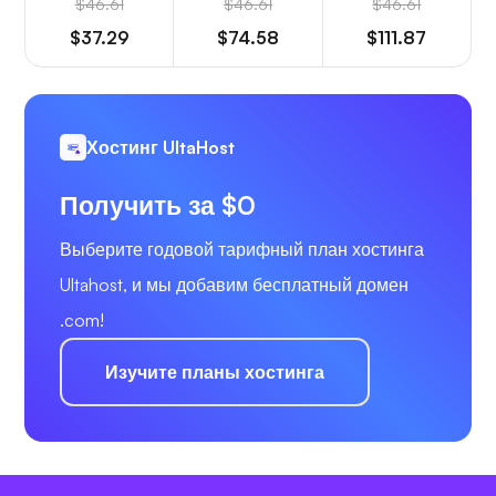
$46.61
$46.61
$46.61
$37.29
$74.58
$111.87
Хостинг UltaHost
Получить за $0
Выберите годовой тарифный план хостинга
Ultahost, и мы добавим бесплатный домен
.com!
Изучите планы хостинга