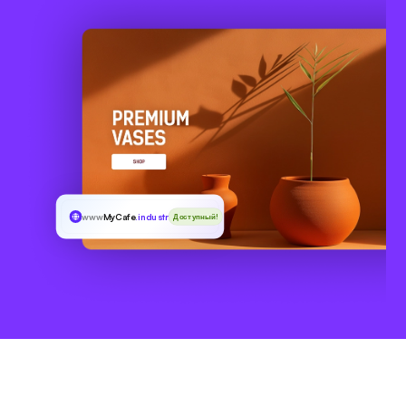
www
MyCafe
.industries
Доступный!