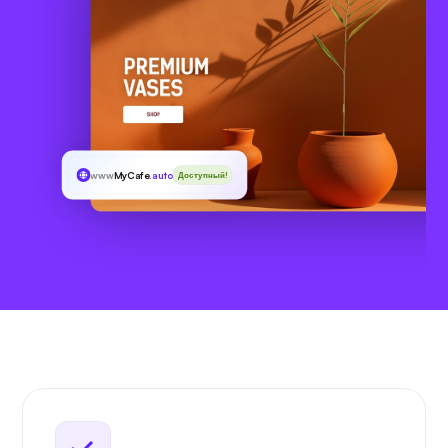
www
MyCafe
.auto
Доступный!