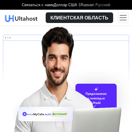
Связаться с нами
Доллар США
$
Russian
Русский
КЛИЕНТСКАЯ ОБЛАСТЬ
Предложение
с помощью
UltaAI
www
MyCafe
.auto
Доступный!