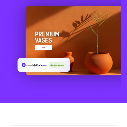
www
MyCafe
.ws
Доступный!