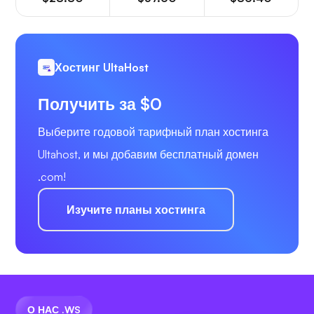
Хостинг UltaHost
Получить за $0
Выберите годовой тарифный план хостинга
Ultahost, и мы добавим бесплатный домен
.com!
Изучите планы хостинга
О НАС .WS