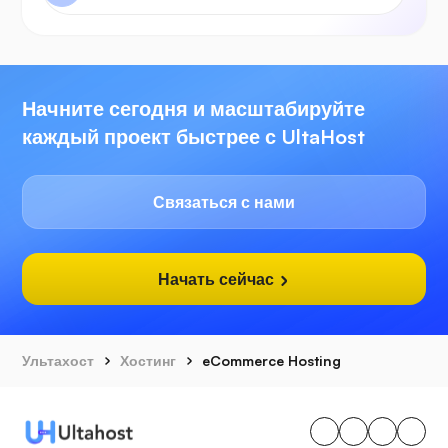
Начните сегодня и масштабируйте
каждый проект быстрее с UltaHost
Связаться с нами
Начать сейчас
Ультахост
Хостинг
eCommerce Hosting