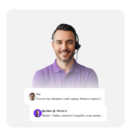
Ты
Я хотел бы обновить свой сервер. Можете помочь?
Джеймс @ Ultahost
Привет, Райан, конечно! Следуйте этим шагам...