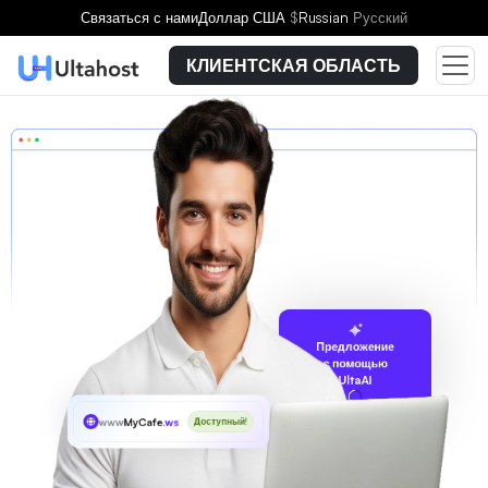
Связаться с нами
Доллар США
$
Russian
Русский
КЛИЕНТСКАЯ ОБЛАСТЬ
Предложение
с помощью
UltaAI
www
MyCafe
.ws
Доступный!