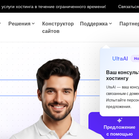
 услуги хостинга в течение ограниченного времени!
Связаться
Решения
Конструктор
Поддержка
Партне
сайтов
UltaAI
Но
Ваш консуль
хостингу
UltaAI — ваш конс
связанным с доме
Испытайте персо
предложения.
Предложение
с помощью