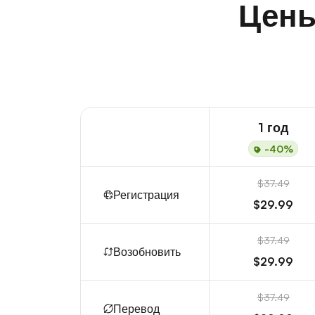
Цены
1 год
-40%
$37.49
Регистрация
$29.99
$37.49
Возобновить
$29.99
$37.49
Перевод