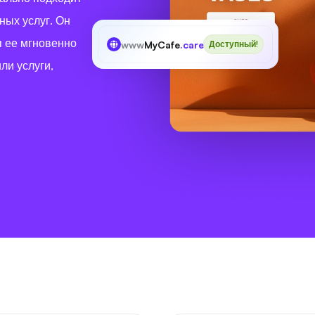
ных услуг. Он
я ее мгновенно
www
MyCafe
.care
Доступный!
ли услуги,