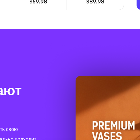
$59.98
$89.98
ают
ить свою
ально подходит