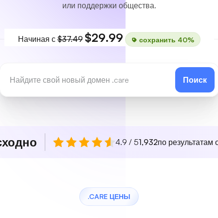
или поддержки общества.
$29.99
Начиная с
$37.49
сохранить 40%
Поиск
сходно
4.9 / 5
1,932
по результатам о
.CARE ЦЕНЫ