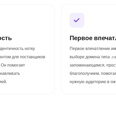
ость
Первое впечат
дентичность нотку
Первое впечатление им
антом для поставщиков
выборе домена типа .ca
 Он помогает
запоминающимся, прост
анавливать
благополучием, помога
ией.
нужную аудиторию в о