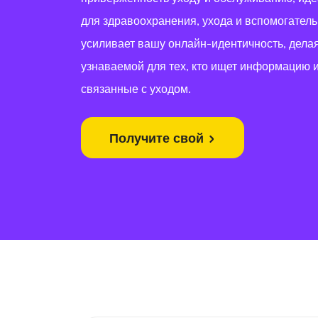
для здравоохранения, ухода и вспомогатель
усиливает вашу онлайн-идентичность, дела
узнаваемой для тех, кто ищет информацию и
связанные с уходом.
Получите свой