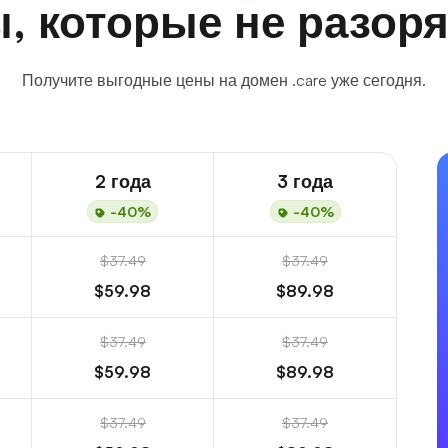
, которые не разоря
Получите выгодные цены на домен .care уже сегодня.
2 года
3 года
-40%
-40%
$37.49
$37.49
$59.98
$89.98
$37.49
$37.49
$59.98
$89.98
$37.49
$37.49