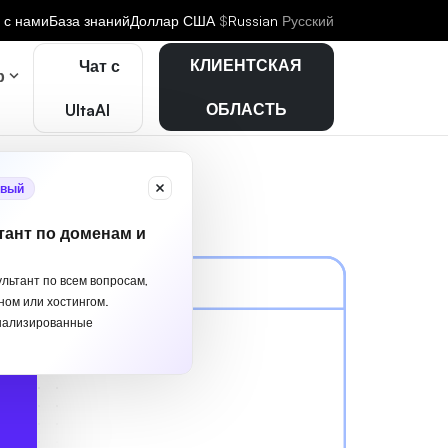
 с нами
База знаний
Доллар США
$
Russian
Русский
КЛИЕНТСКАЯ
Чат с
р
ОБЛАСТЬ
UltaAI
вый
тант по доменам и
ультант по всем вопросам,
ном или хостингом.
нализированные