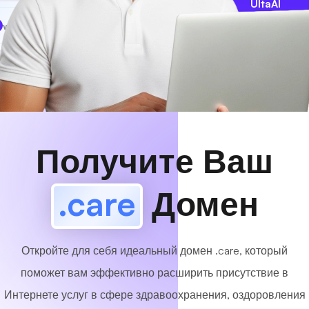
UltaAI
www
MyCafe
.care
Доступный!
Получите Ваш
.care
Домен
Откройте для себя идеальный домен .care, который
поможет вам эффективно расширить присутствие в
Интернете услуг в сфере здравоохранения, оздоровления