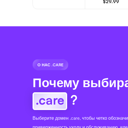
$29.99
О НАС .CARE
Почему выбир
.care
?
Выберите домен .care, чтобы четко обознач
приверженность уходу и обслуживанию, иде