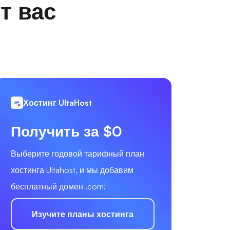
т вас
Хостинг UltaHost
Получить за $0
Выберите годовой тарифный план
хостинга Ultahost, и мы добавим
бесплатный домен .com!
Изучите планы хостинга