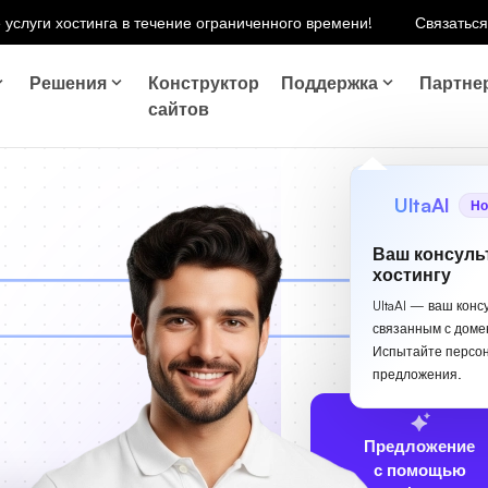
 услуги хостинга в течение ограниченного времени!
Связаться
Решения
Конструктор
Поддержка
Партне
сайтов
UltaAI
Но
Ваш консуль
хостингу
UltaAI — ваш конс
связанным с доме
Испытайте персо
предложения.
Предложение
с помощью