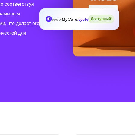
о соответствуя
граммным
www
MyCafe
.systems
Доступный!
и, что делает его
ической для