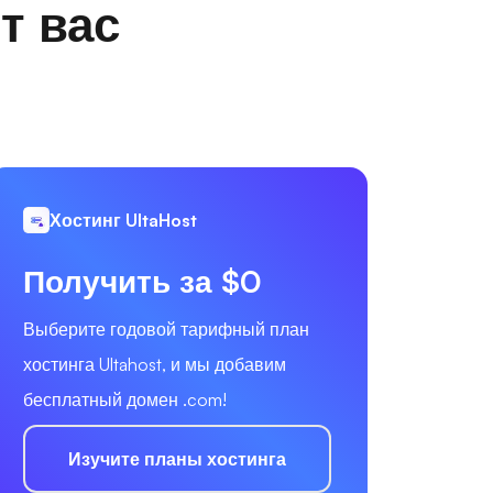
т вас
Хостинг UltaHost
Получить за $0
Выберите годовой тарифный план
хостинга Ultahost, и мы добавим
бесплатный домен .com!
Изучите планы хостинга