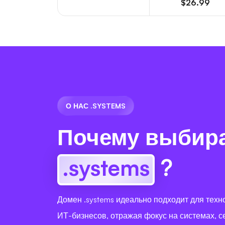
$26.99
О НАС .SYSTEMS
Почему выбир
.systems
?
Домен .systems идеально подходит для техн
ИТ-бизнесов, отражая фокус на системах, се