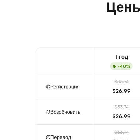
Цены
1 год
-40%
$33.74
Регистрация
$26.99
$33.74
Возобновить
$26.99
$33.74
Перевод