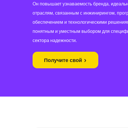
Он повышает узнаваемость бренда, идеальн
отраслям, связанным с инжинирингом, про
обеспечением и технологическими решениям
понятным и уместным выбором для специф
сектора надежности.
Получите свой