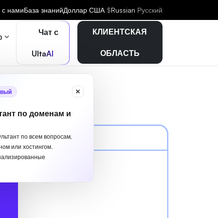
 с нами
База знаний
Доллар США
$
Russian
Русский
КЛИЕНТСКАЯ
Чат с
р
ОБЛАСТЬ
UltaAI
вый
тант по доменам и
ультант по всем вопросам,
ном или хостингом.
нализированные