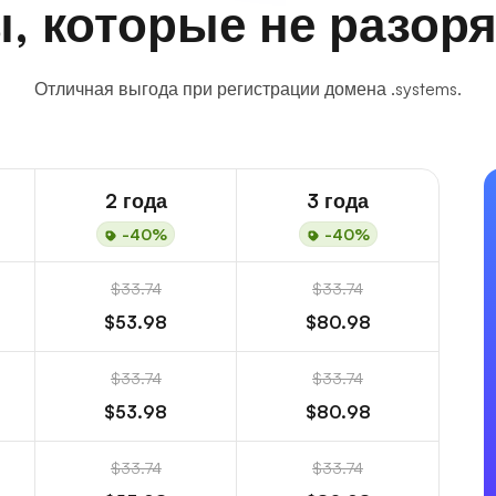
, которые не разоря
Отличная выгода при регистрации домена .systems.
2 года
3 года
-40%
-40%
$33.74
$33.74
$53.98
$80.98
$33.74
$33.74
$53.98
$80.98
$33.74
$33.74