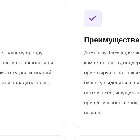
Преимущества
жет вашему бренду
Домен .systems подчер
ности на технологии и
компетентность, подде
риантом для компаний,
ориентируясь на конкре
т и наладить связь с
бизнесу выделиться в и
посетителей, ищущих с
привести к повышению 
выдаче.