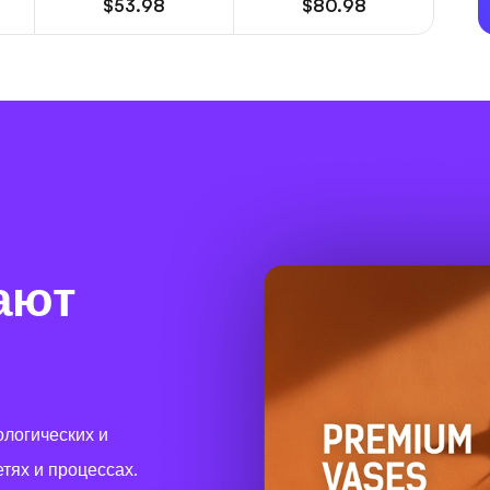
$53.98
$80.98
ают
ологических и
тях и процессах.