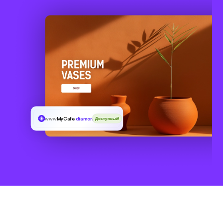
www
MyCafe
.diamonds
Доступный!