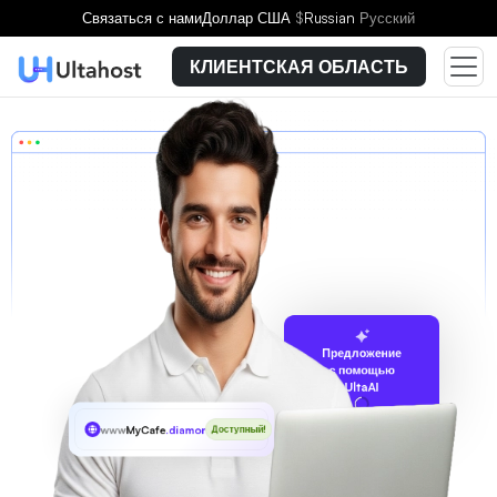
Связаться с нами
Доллар США
$
Russian
Русский
КЛИЕНТСКАЯ ОБЛАСТЬ
Предложение
с помощью
UltaAI
www
MyCafe
.diamonds
Доступный!