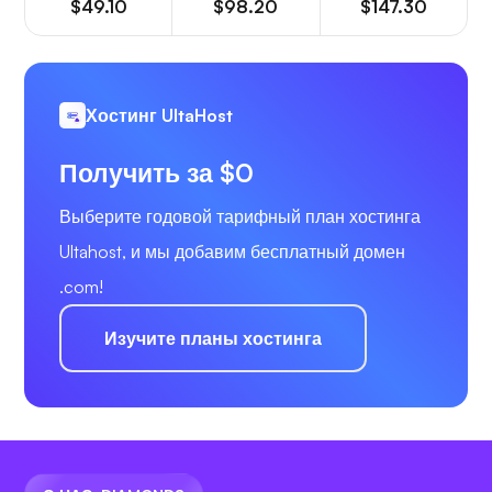
$49.10
$98.20
$147.30
Хостинг UltaHost
Получить за $0
Выберите годовой тарифный план хостинга
Ultahost, и мы добавим бесплатный домен
.com!
Изучите планы хостинга