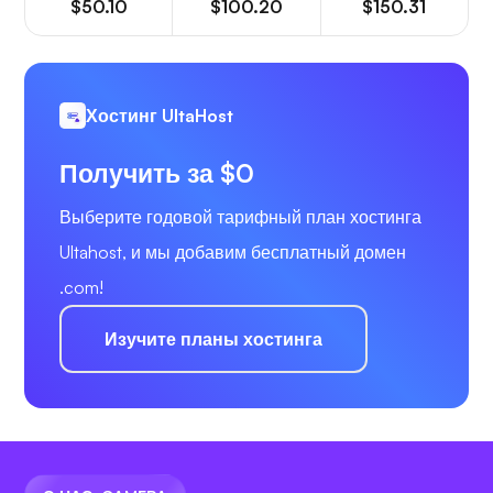
$50.10
$100.20
$150.31
Хостинг UltaHost
Получить за $0
Выберите годовой тарифный план хостинга
Ultahost, и мы добавим бесплатный домен
.com!
Изучите планы хостинга