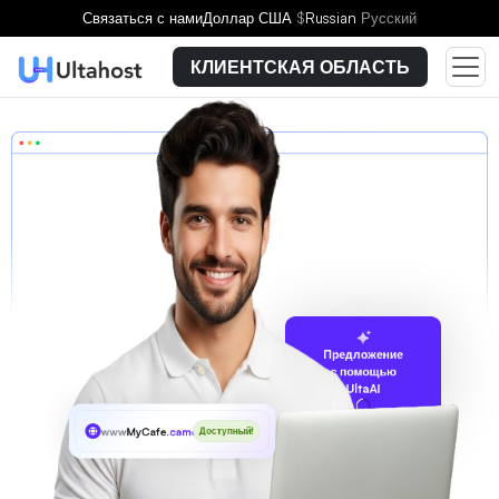
Связаться с нами
Доллар США
$
Russian
Русский
КЛИЕНТСКАЯ ОБЛАСТЬ
Предложение
с помощью
UltaAI
www
MyCafe
.camera
Доступный!