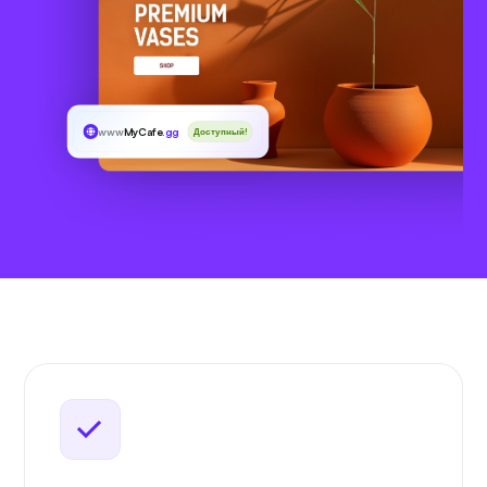
www
MyCafe
.gg
Доступный!