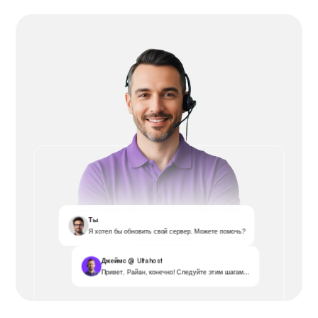
Ты
Я хотел бы обновить свой сервер. Можете помочь?
Джеймс @ Ultahost
Привет, Райан, конечно! Следуйте этим шагам...