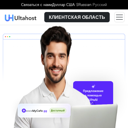
Связаться с нами
Доллар США
$
Russian
Русский
КЛИЕНТСКАЯ ОБЛАСТЬ
Предложение
с помощью
UltaAI
www
MyCafe
.gg
Доступный!