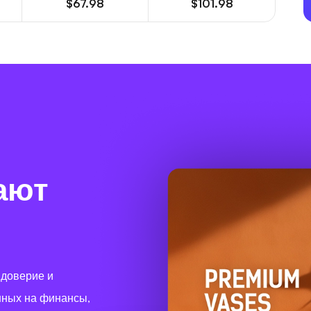
$67.98
$101.98
ают
 доверие и
нных на финансы,