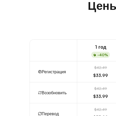
Цены
1 год
-40%
$42.49
Регистрация
$33.99
$42.49
Возобновить
$33.99
$42.49
Перевод