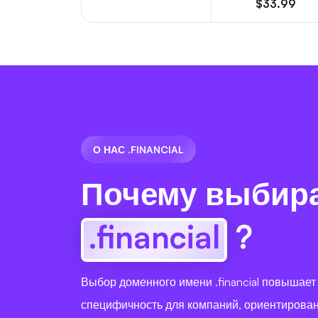
$33.99
О НАС .FINANCIAL
Почему выбир
.financial
?
Выбор доменного имени .financial повышает
специфичность для компаний, ориентирова