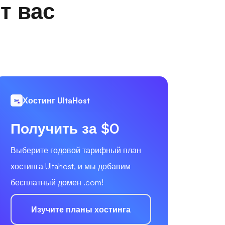
т вас
Хостинг UltaHost
Получить за $0
Выберите годовой тарифный план
хостинга Ultahost, и мы добавим
бесплатный домен .com!
Изучите планы хостинга