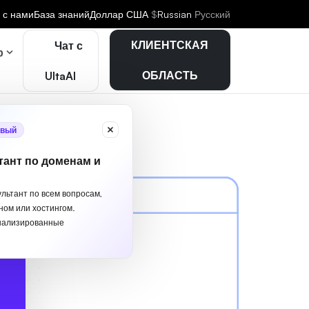
 с нами
База знаний
Доллар США
$
Russian
Русский
КЛИЕНТСКАЯ
Чат с
р
ОБЛАСТЬ
UltaAI
вый
тант по доменам и
ультант по всем вопросам,
ном или хостингом.
нализированные