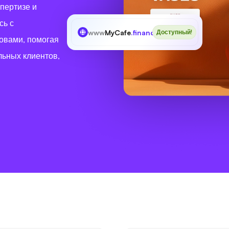
пертизе и
сь с
www
MyCafe
.financial
Доступный!
овами, помогая
льных клиентов,