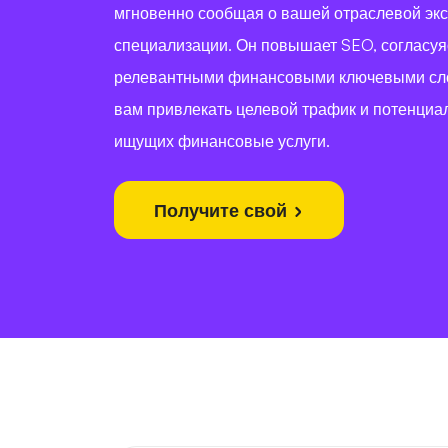
мгновенно сообщая о вашей отраслевой экс
специализации. Он повышает SEO, согласуя
релевантными финансовыми ключевыми сл
вам привлекать целевой трафик и потенциа
ищущих финансовые услуги.
Получите свой