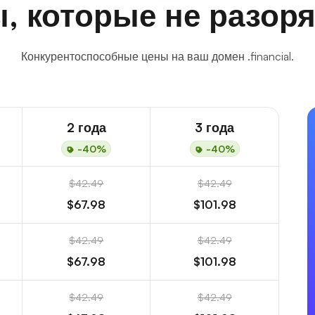
, которые не разоря
Конкурентоспособные цены на ваш домен .financial.
2 года
3 года
-40%
-40%
$42.49
$42.49
$67.98
$101.98
$42.49
$42.49
$67.98
$101.98
$42.49
$42.49