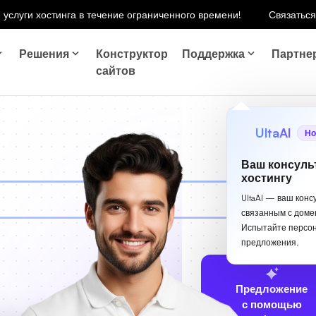
 услуги хостинга в течение ограниченного времени!
Связаться
Решения
Конструктор
Поддержка
Партне
сайтов
UltaAI
Но
Ваш консуль
хостингу
UltaAI — ваш конс
связанным с доме
Испытайте персо
предложения.
Предложение
с помощью