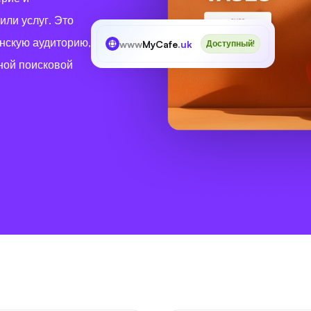
или услуг. Это
анскую аудиторию,
www
MyCafe
.uk
Доступный!
ной поисковой