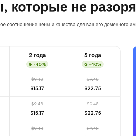
, которые не разоря
ое соотношение цены и качества для вашего доменного име
2 года
3 года
-40%
-40%
$9.48
$9.48
$15.17
$22.75
$9.48
$9.48
$15.17
$22.75
$9.48
$9.48