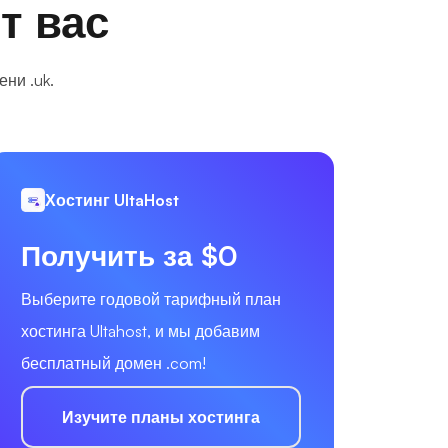
т вас
ни .uk.
Хостинг UltaHost
Получить за $0
Выберите годовой тарифный план
хостинга Ultahost, и мы добавим
бесплатный домен .com!
Изучите планы хостинга