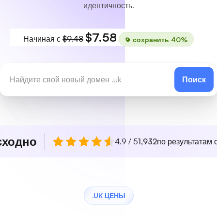
идентичность.
$7.58
Начиная с
$9.48
сохранить 40%
Поиск
сходно
4.9 / 5
1,932
по результатам о
.UK ЦЕНЫ