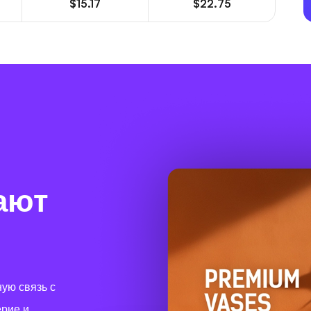
$15.17
$22.75
ают
ую связь с
рие и