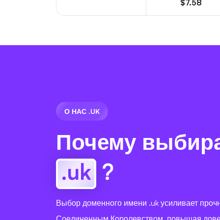
$7.58
О НАС .UK
Почему выбир
.uk
?
Выбор доменного имени .uk усиливает прочн
Соединенным Королевством, повышая дове