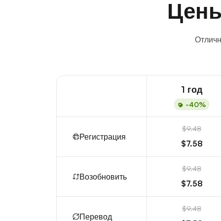
Цены
Отличн
1 год
-40%
$9.48
Регистрация
$7.58
$9.48
Возобновить
$7.58
$9.48
Перевод