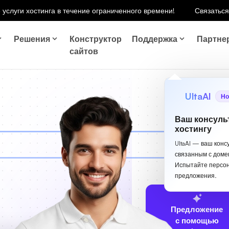
 услуги хостинга в течение ограниченного времени!
Связаться
Решения
Конструктор
Поддержка
Партне
сайтов
UltaAI
Но
Ваш консуль
хостингу
UltaAI — ваш конс
связанным с доме
Испытайте персо
предложения.
Предложение
с помощью