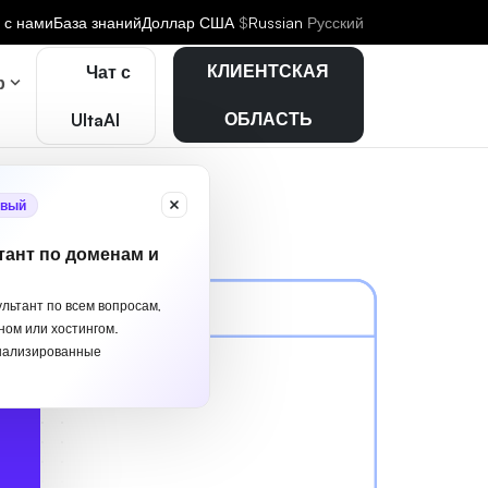
 с нами
База знаний
Доллар США
$
Russian
Русский
КЛИЕНТСКАЯ
Чат с
р
ОБЛАСТЬ
UltaAI
вый
тант по доменам и
ультант по всем вопросам,
ном или хостингом.
нализированные