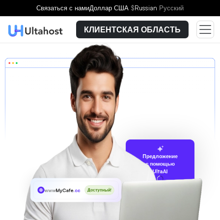
Связаться с нами
Доллар США
$
Russian
Русский
КЛИЕНТСКАЯ ОБЛАСТЬ
Предложение
с помощью
UltaAI
www
MyCafe
.cc
Доступный!