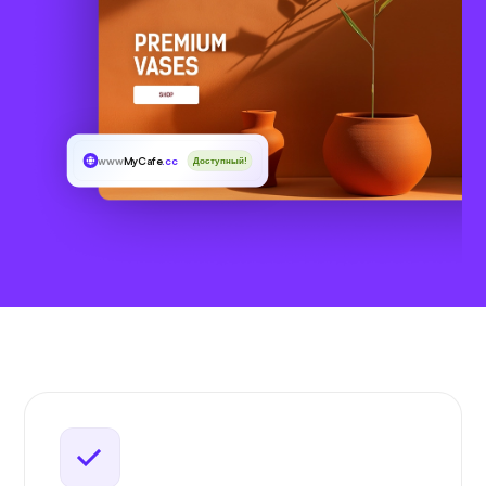
www
MyCafe
.cc
Доступный!