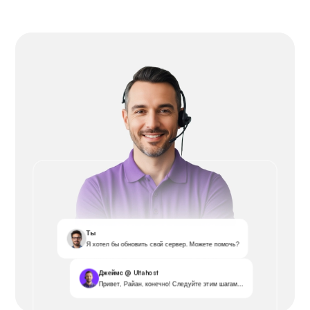
Ты
Я хотел бы обновить свой сервер. Можете помочь?
Джеймс @ Ultahost
Привет, Райан, конечно! Следуйте этим шагам...