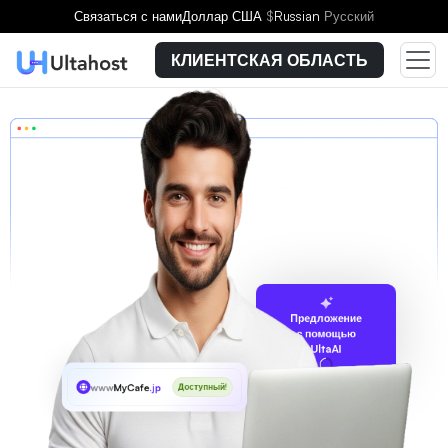
Связаться с нами
Доллар США
$
Russian
Русский
КЛИЕНТСКАЯ ОБЛАСТЬ
Предложение
с помощью
UltaAI
www
MyCafe
.jp
Доступный!