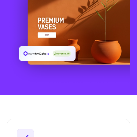
www
MyCafe
.jp
Доступный!