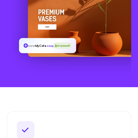
www
MyCafe
.coop
Доступный!