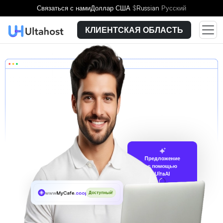
Связаться с нами
Доллар США
$
Russian
Русский
КЛИЕНТСКАЯ ОБЛАСТЬ
Предложение
с помощью
UltaAI
www
MyCafe
.coop
Доступный!