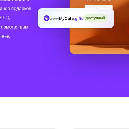
инов подарков,
 SEO,
www
MyCafe
.gifts
Доступный!
 помогая вам
ынке.