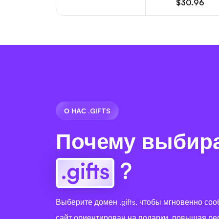
$30.96
О НАС .GIFTS
Почему выбир
.gifts
?
Выберите домен .gifts, чтобы мгновенно соо
сайт ориентирован на подарки, повышая ре