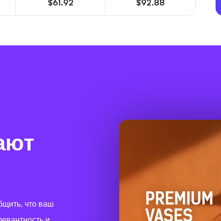
$61.92
$92.88
ают
бщить, что ваш
левантность и