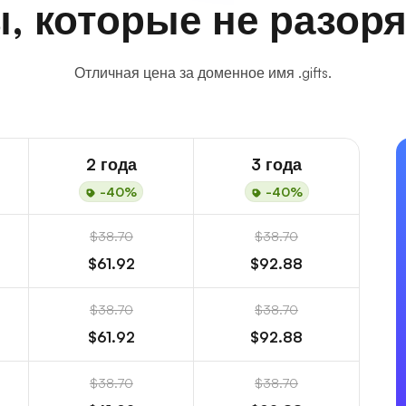
, которые не разоря
Отличная цена за доменное имя .gifts.
2 года
3 года
-40%
-40%
$38.70
$38.70
$61.92
$92.88
$38.70
$38.70
$61.92
$92.88
$38.70
$38.70