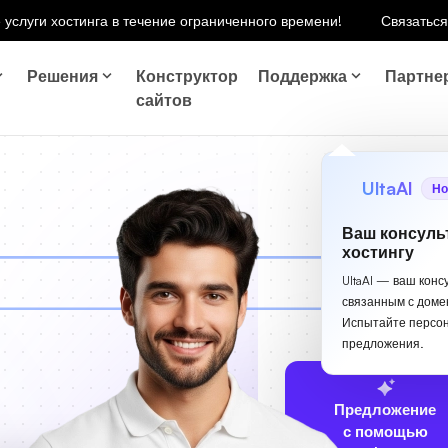
 услуги хостинга в течение ограниченного времени!
Связаться
Решения
Конструктор
Поддержка
Партне
сайтов
UltaAI
Но
Ваш консуль
хостингу
UltaAI — ваш конс
связанным с доме
Испытайте персо
предложения.
Предложение
с помощью