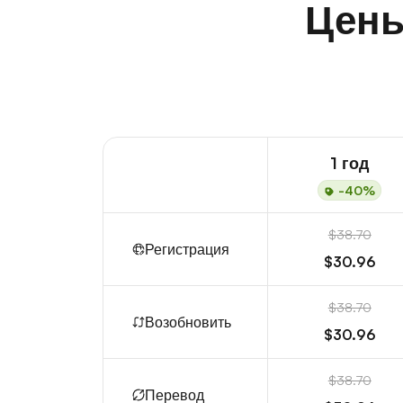
Цены
1 год
-40%
$38.70
Регистрация
$30.96
$38.70
Возобновить
$30.96
$38.70
Перевод