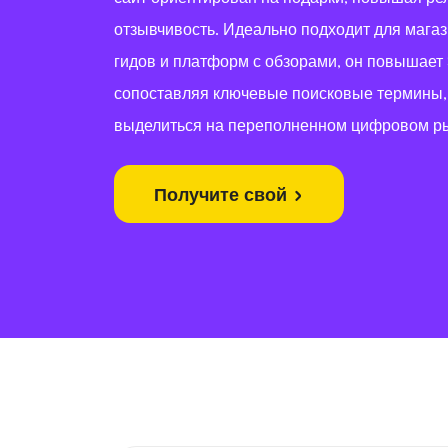
отзывчивость. Идеально подходит для магаз
гидов и платформ с обзорами, он повышает
сопоставляя ключевые поисковые термины,
выделиться на переполненном цифровом р
Получите свой