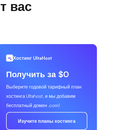
т вас
Хостинг UltaHost
Получить за $0
Выберите годовой тарифный план
хостинга Ultahost, и мы добавим
бесплатный домен .com!
Изучите планы хостинга