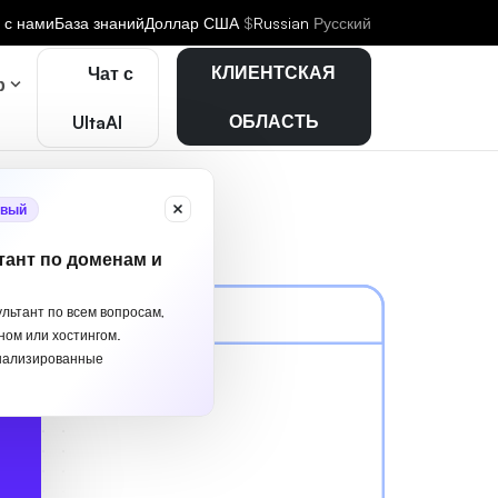
 с нами
База знаний
Доллар США
$
Russian
Русский
КЛИЕНТСКАЯ
Чат с
р
ОБЛАСТЬ
UltaAI
вый
тант по доменам и
ультант по всем вопросам,
ном или хостингом.
нализированные