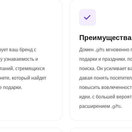
Преимущества
рует ваш бренд с
Домен .gifts мгновенно
у узнаваемость и
подарки и праздники, п
мпаний, стремящихся
поиска. Он усиливает в
нете, который найдет
давая понять посетител
е подарки.
повысить вовлеченност
идеи, с большей вероят
расширением .gifts.