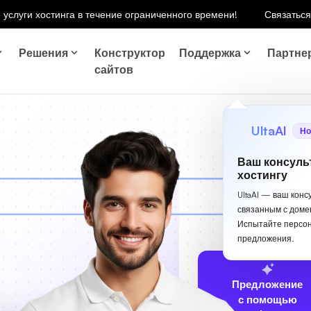
 услуги хостинга в течение ограниченного времени!
Связаться
Решения
Конструктор
Поддержка
Партне
сайтов
UltaAI
Но
Ваш консуль
хостингу
UltaAI — ваш конс
связанным с доме
Испытайте персо
предложения.
Предложение
с помощью