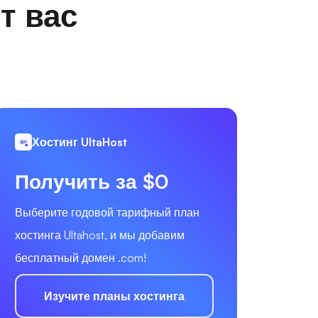
т вас
Хостинг UltaHost
Получить за $0
Выберите годовой тарифный план
хостинга Ultahost, и мы добавим
бесплатный домен .com!
Изучите планы хостинга