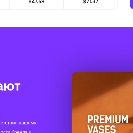
$47.58
$71.37
ают
ветствия вашему
ости бренда и