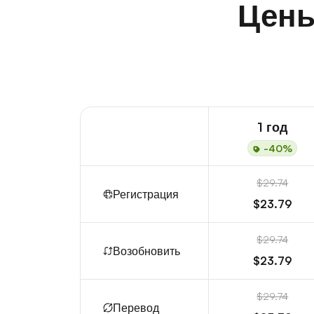
Цены
1 год
-40%
$29.74
Регистрация
$23.79
$29.74
Возобновить
$23.79
$29.74
Перевод