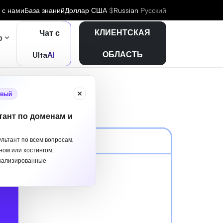
 с нами
База знаний
Доллар США
$
Russian
Русский
КЛИЕНТСКАЯ
Чат с
р
ОБЛАСТЬ
UltaAI
вый
тант по доменам и
ультант по всем вопросам,
ном или хостингом.
нализированные