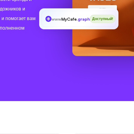
удожников и
и и помогает вам
www
MyCafe
.graphics
Доступный!
еполненном