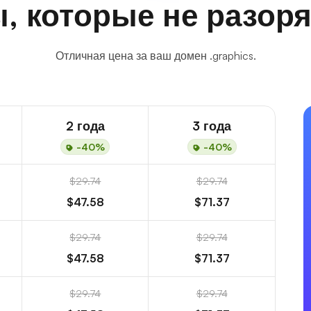
, которые не разоря
Отличная цена за ваш домен .graphics.
2 года
3 года
-40%
-40%
$29.74
$29.74
$47.58
$71.37
$29.74
$29.74
$47.58
$71.37
$29.74
$29.74