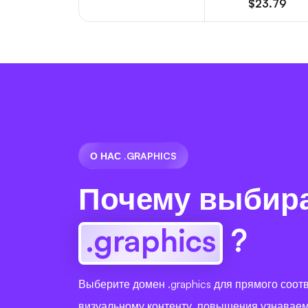
$23.79
О НАС .GRAPHICS
Почему выбир
.graphics
?
Выберите домен .graphics для прямого соот
визуальному контенту, повышения узнаваем