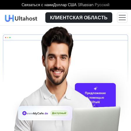
Связаться с нами
Доллар США
$
Russian
Русский
КЛИЕНТСКАЯ ОБЛАСТЬ
Предложение
с помощью
UltaAI
www
MyCafe
.de
Доступный!