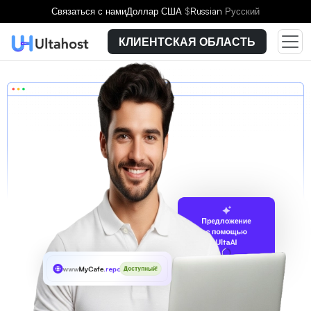
Связаться с нами
Доллар США
$
Russian
Русский
КЛИЕНТСКАЯ ОБЛАСТЬ
Предложение
с помощью
UltaAI
www
MyCafe
.report
Доступный!