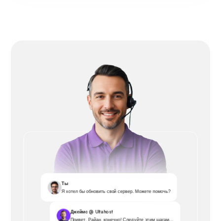
Ты
Я хотел бы обновить свой сервер. Можете помочь?
Джеймс @ Ultahost
Привет, Райан, конечно! Следуйте этим шагам...