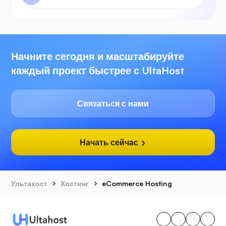
Начните сегодня и масштабируйте
каждый проект быстрее с UltaHost
Связаться с нами
Начать сейчас
Ультахост
Хостинг
eCommerce Hosting