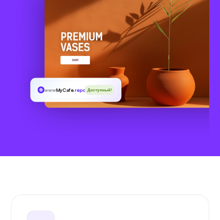
www
MyCafe
.report
Доступный!