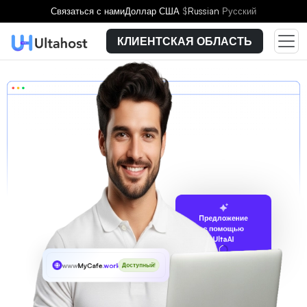
Связаться с нами
Доллар США
$
Russian
Русский
КЛИЕНТСКАЯ ОБЛАСТЬ
Предложение
с помощью
UltaAI
www
MyCafe
.work
Доступный!