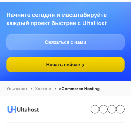
Начните сегодня и масштабируйте
каждый проект быстрее с UltaHost
Связаться с нами
Начать сейчас
Ультахост
Хостинг
eCommerce Hosting