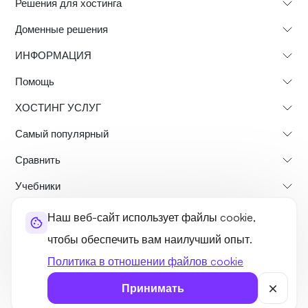
Решения для хостинга
Доменные решения
ИНФОРМАЦИЯ
Помощь
ХОСТИНГ УСЛУГ
Самый популярный
Сравнить
Учебники
Наш веб-сайт использует файлы cookie,
О нас
Политика возврата
Условия и положения
чтобы обеспечить вам наилучший опыт.
Политика конфиденциальности
легальный
Карта сайта
Политика в отношении файлов cookie
©2026 UltaHost - Все права защищены
Принимать