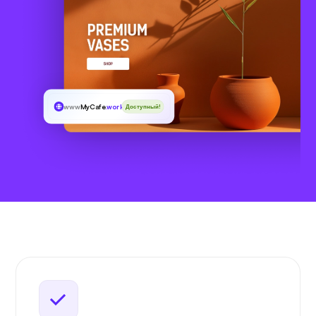
www
MyCafe
.work
Доступный!