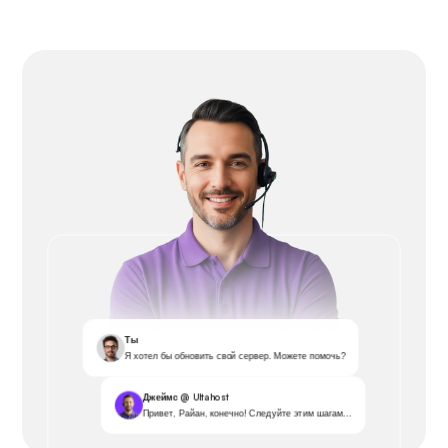
Ты
Я хотел бы обновить свой сервер. Можете помочь?
Джеймс @ Ultahost
Привет, Райан, конечно! Следуйте этим шагам...