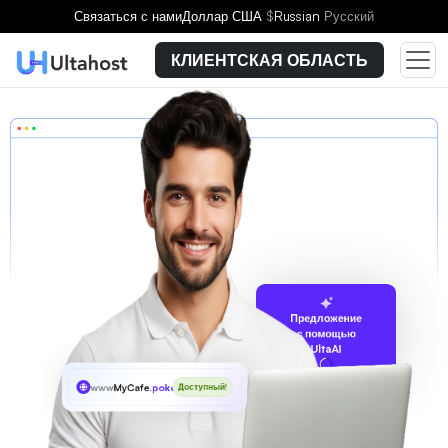
Связаться с нами
Доллар США
$
Russian
Русский
КЛИЕНТСКАЯ ОБЛАСТЬ
Предложение
с помощью
UltaAI
www
MyCafe
.poker
Доступный!