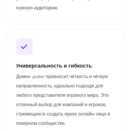
нужную аудиторию.
Универсальность и гибкость
Домен .poker привносит чёткость и чёткую
направленность, идеально подходя для
любого представителя игрового мира. Это
отличный выбор для компаний и игроков,
стремящихся создать яркое онлайн-лицо в
покерном сообществе.