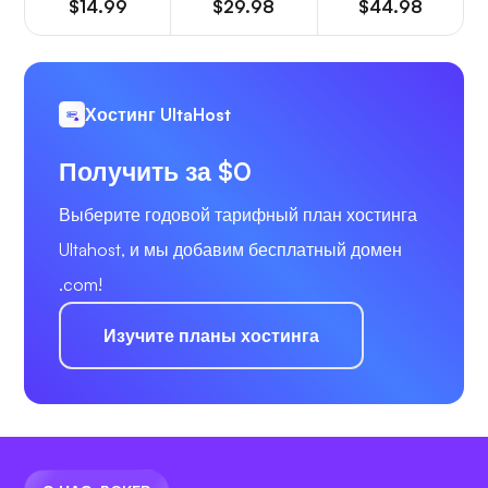
$14.99
$29.98
$44.98
Хостинг UltaHost
Получить за $0
Выберите годовой тарифный план хостинга
Ultahost, и мы добавим бесплатный домен
.com!
Изучите планы хостинга