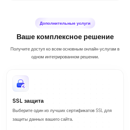
Дополнительные услуги
Ваше комплексное решение
Получите доступ ко всем основным онлайн-услугам в
одном интегрированном решении.
SSL защита
Выберите один из лучших сертификатов SSL для
защиты данных вашего сайта.