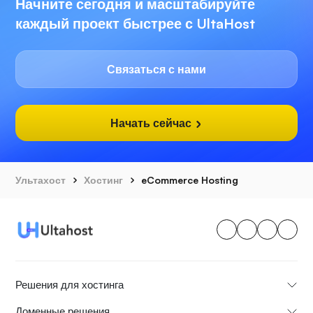
Начните сегодня и масштабируйте
каждый проект быстрее с UltaHost
Связаться с нами
Начать сейчас
Ультахост
Хостинг
eCommerce Hosting
Решения для хостинга
Доменные решения