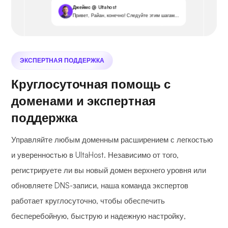
Джеймс @ Ultahost
Привет, Райан, конечно! Следуйте этим шагам...
ЭКСПЕРТНАЯ ПОДДЕРЖКА
Круглосуточная помощь с
доменами и экспертная
поддержка
Управляйте любым доменным расширением с легкостью
и уверенностью в UltaHost. Независимо от того,
регистрируете ли вы новый домен верхнего уровня или
обновляете DNS-записи, наша команда экспертов
работает круглосуточно, чтобы обеспечить
бесперебойную, быструю и надежную настройку,