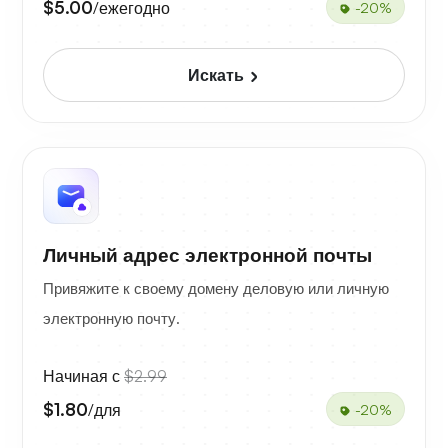
$5.00
/ежегодно
-20%
Искать
Личный адрес электронной почты
Привяжите к своему домену деловую или личную
электронную почту.
Начиная с
$2.99
$1.80
/для
-20%