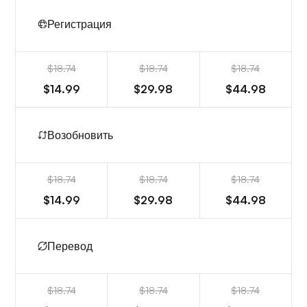
Регистрация
$18.74
$18.74
$18.74
$14.99
$29.98
$44.98
Возобновить
$18.74
$18.74
$18.74
$14.99
$29.98
$44.98
Перевод
$18.74
$18.74
$18.74