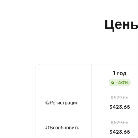
Цены
1 год
-40%
$529.56
Регистрация
$423.65
$529.56
Возобновить
$423.65