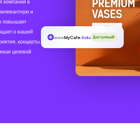
ля компаний в
 релевантную и
о повышает
бщает о вашей
www
MyCafe
.tickets
Доступный!
риятия, концерты
лекая целевой