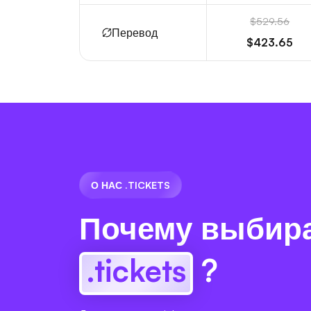
$529.56
Перевод
$423.65
О НАС .TICKETS
Почему выбир
.tickets
?