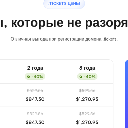
.TICKETS ЦЕНЫ
, которые не разоря
Отличная выгода при регистрации домена .tickets.
2 года
3 года
-40%
-40%
$529.56
$529.56
$847.30
$1,270.95
$529.56
$529.56
$847.30
$1,270.95