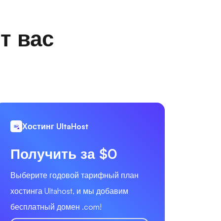
т вас
Хостинг UltaHost
Получить за $0
Выберите годовой тарифный план
хостинга Ultahost, и мы добавим
бесплатный домен .com!