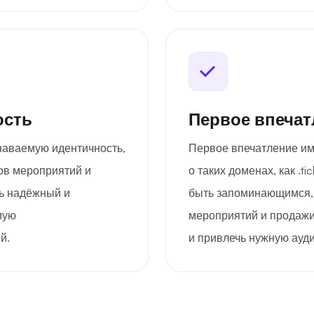
ость
Первое впечат
знаваемую идентичность,
Первое впечатление име
ов мероприятий и
о таких доменах, как .ti
ть надёжный и
быть запоминающимся, 
мую
мероприятий и продажи
й.
и привлечь нужную ауд