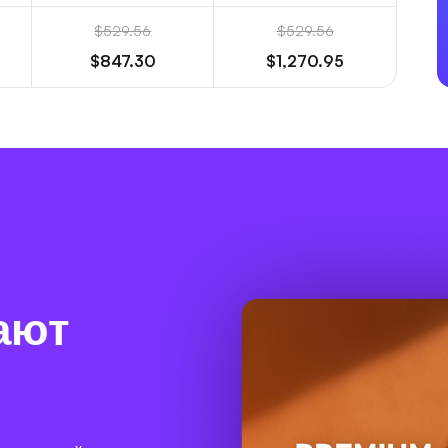
$529.56
$529.56
$847.30
$1,270.95
ают