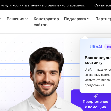
 услуги хостинга в течение ограниченного времени!
Связаться
Решения
Конструктор
Поддержка
Партне
сайтов
UltaAI
Но
Ваш консуль
хостингу
UltaAI — ваш конс
связанным с доме
Испытайте персо
предложения.
Предложение
с помощью