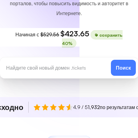
порталов, чтобы повысить видимость и авторитет в
Интернете.
$423.65
Начиная с
$529.56
сохранить
40%
Поиск
сходно
4.9 / 5
1,932
по результатам о