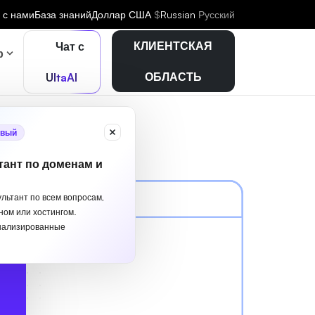
 с нами
База знаний
Доллар США
$
Russian
Русский
КЛИЕНТСКАЯ
Чат с
р
ОБЛАСТЬ
UltaAI
вый
тант по доменам и
ультант по всем вопросам,
ном или хостингом.
нализированные