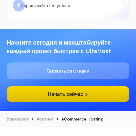
Начните сегодня и масштабируйте
каждый проект быстрее с UltaHost
Связаться с нами
Начать сейчас
Ультахост
Хостинг
eCommerce Hosting