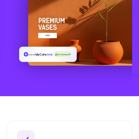
www
MyCafe
.link
Доступный!