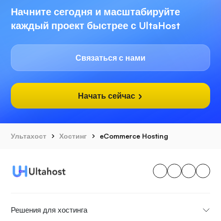
Начните сегодня и масштабируйте
каждый проект быстрее с UltaHost
Связаться с нами
Начать сейчас
Ультахост
Хостинг
eCommerce Hosting
Решения для хостинга