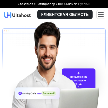
Связаться с нами
Доллар США
$
Russian
Русский
КЛИЕНТСКАЯ ОБЛАСТЬ
Предложение
с помощью
UltaAI
www
MyCafe
.media
Доступный!