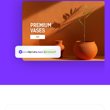
www
MyCafe
.media
Доступный!