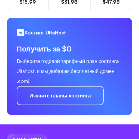
$15.99
$31.98
$47.98
Хостинг UltaHost
Получить за $0
Выберите годовой тарифный план хостинга
Ultahost, и мы добавим бесплатный домен
.com!
Изучите планы хостинга