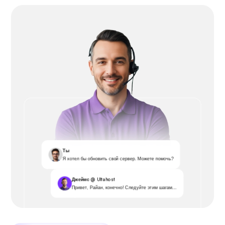
Ты
Я хотел бы обновить свой сервер. Можете помочь?
Джеймс @ Ultahost
Привет, Райан, конечно! Следуйте этим шагам...