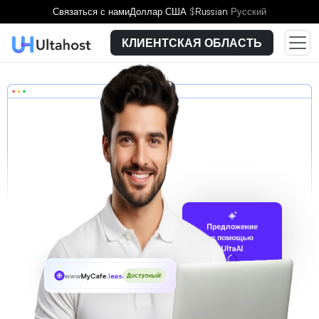
Связаться с нами
Доллар США
$
Russian
Русский
КЛИЕНТСКАЯ ОБЛАСТЬ
Предложение
с помощью
UltaAI
www
MyCafe
.lease
Доступный!