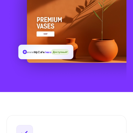
www
MyCafe
.lease
Доступный!