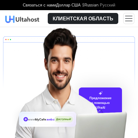
Связаться с нами
Доллар США
$
Russian
Русский
КЛИЕНТСКАЯ ОБЛАСТЬ
Предложение
с помощью
UltaAI
www
MyCafe
.webcam
Доступный!