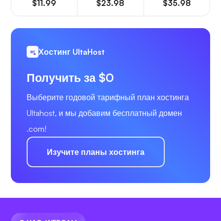
$11.99
$23.98
$35.98
Хостинг UltaHost
Получить за $0
Выберите годовой тарифный план хостинга
Ultahost, и мы добавим бесплатный домен
.com!
Изучите планы хостинга