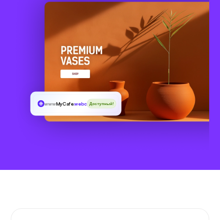
www
MyCafe
.webcam
Доступный!