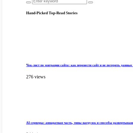
Hand-Picked
Top-Read Stories
Чек-лист по миграции сайта: как перенести сайт и не потерять данные 
276 views
AI-серверы: аппаратная часть, типы нагрузок и способы развертыван