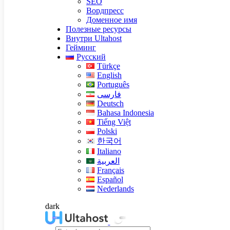
SEO
Вордпресс
Доменное имя
Полезные ресурсы
Внутри Ultahost
Гейминг
Русский
Türkçe
English
Português
فارسی
Deutsch
Bahasa Indonesia
Tiếng Việt
Polski
한국어
Italiano
العربية
Français
Español
Nederlands
dark