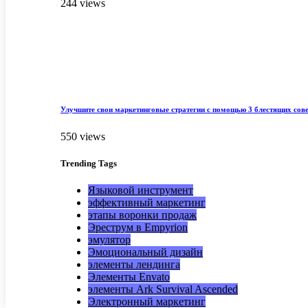
244 views
Улучшите свои маркетинговые стратегии с помощью 3 блестящих сов
550 views
Trending
Tags
Языковой инструмент
эффективный маркетинг
этапы воронки продаж
Эреструм в Empyrion
эмулятор
Эмоциональный дизайн
элементы лендинга
Элементы Envato
элементы Ark Survival Ascended
Электронный маркетинг