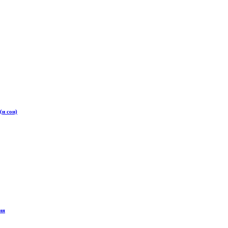
(и сон)
ия