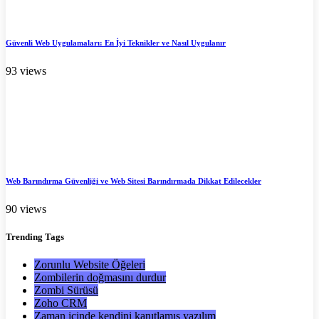
Güvenli Web Uygulamaları: En İyi Teknikler ve Nasıl Uygulanır
93 views
Web Barındırma Güvenliği ve Web Sitesi Barındırmada Dikkat Edilecekler
90 views
Trending
Tags
Zorunlu Website Öğeleri
Zombilerin doğmasını durdur
Zombi Sürüsü
Zoho CRM
Zaman içinde kendini kanıtlamış yazılım