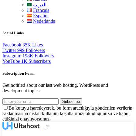
العربية
Français
Español
Nederlands
Social Links
Facebook
35K
Likes
Twitter
999
Followers
Instagram
198K
Followers
YouTube
1K
Subscribers
Subscription Form
Get notified about our last web hosting, WordPress and
development topics.
Subscribe
Bu kutuyu işaretleyerek, bu form aracılığıyla gönderilen verilerin
saklanmasına ilişkin kullanım koşullarımızı okuduğunuzu ve kabul
ettiğinizi onaylıyorsunuz.