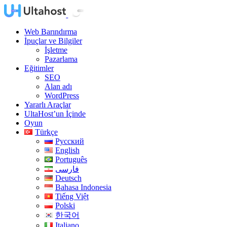
Web Barındırma
İpuçlar ve Bilgiler
İşletme
Pazarlama
Eğitimler
SEO
Alan adı
WordPress
Yararlı Araçlar
UltaHost’un İçinde
Oyun
Türkçe
Русский
English
Português
فارسی
Deutsch
Bahasa Indonesia
Tiếng Việt
Polski
한국어
Italiano