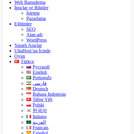
Web Barındırma
İpuçlar ve Bilgiler
İşletme
Pazarlama
Eğitimler
SEO
Alan adı
WordPress
Yararlı Araçlar
UltaHost’un İçinde
Oyun
Türkçe
Русский
English
Português
فارسی
Deutsch
Bahasa Indonesia
Tiếng Việt
Polski
한국어
Italiano
العربية
Français
Español