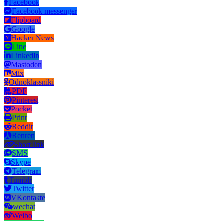
Facebook
Facebook messenger
Flipboard
Google
Hacker News
Line
LinkedIn
Mastodon
Mix
Odnoklassniki
PDF
Pinterest
Pocket
Print
Reddit
Renren
Short link
SMS
Skype
Telegram
Tumblr
Twitter
VKontakte
wechat
Weibo