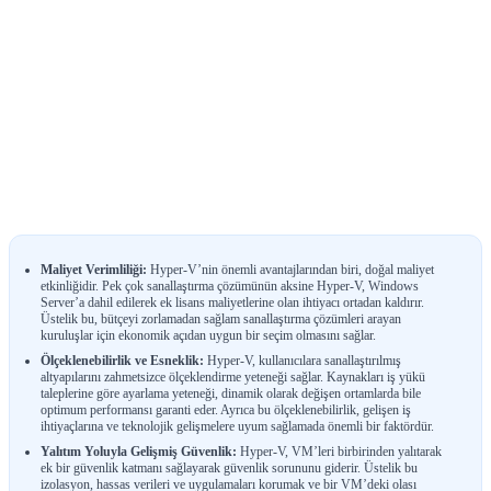
Maliyet Verimliliği:
Hyper-V’nin önemli avantajlarından biri, doğal maliyet
etkinliğidir. Pek çok sanallaştırma çözümünün aksine Hyper-V, Windows
Server’a dahil edilerek ek lisans maliyetlerine olan ihtiyacı ortadan kaldırır.
Üstelik bu, bütçeyi zorlamadan sağlam sanallaştırma çözümleri arayan
kuruluşlar için ekonomik açıdan uygun bir seçim olmasını sağlar.
Ölçeklenebilirlik ve Esneklik:
Hyper-V, kullanıcılara sanallaştırılmış
altyapılarını zahmetsizce ölçeklendirme yeteneği sağlar. Kaynakları iş yükü
taleplerine göre ayarlama yeteneği, dinamik olarak değişen ortamlarda bile
optimum performansı garanti eder. Ayrıca bu ölçeklenebilirlik, gelişen iş
ihtiyaçlarına ve teknolojik gelişmelere uyum sağlamada önemli bir faktördür.
Yalıtım Yoluyla Gelişmiş Güvenlik:
Hyper-V, VM’leri birbirinden yalıtarak
ek bir güvenlik katmanı sağlayarak güvenlik sorununu giderir. Üstelik bu
izolasyon, hassas verileri ve uygulamaları korumak ve bir VM’deki olası