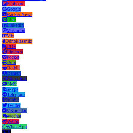
Flipboard
Google
Hacker News
Line
LinkedIn
Mastodon
Mix
Odnoklassniki
PDF
Pinterest
Pocket
Print
Reddit
Renren
Short link
SMS
Skype
Telegram
Tumblr
Twitter
VKontakte
wechat
Weibo
WhatsApp
X