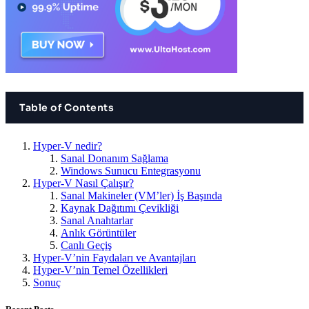
Table of Contents
Hyper-V nedir?
Sanal Donanım Sağlama
Windows Sunucu Entegrasyonu
Hyper-V Nasıl Çalışır?
Sanal Makineler (VM’ler) İş Başında
Kaynak Dağıtımı Çevikliği
Sanal Anahtarlar
Anlık Görüntüler
Canlı Geçiş
Hyper-V’nin Faydaları ve Avantajları
Hyper-V’nin Temel Özellikleri
Sonuç