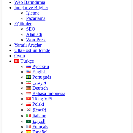
Web Barındırma
İpuçlar ve Bilgiler
İşletme
Pazarlama
Eğitimler
SEO
Alan adı
WordPress
Yararlı Araçlar
UltaHost’un İçinde
Oyun
Türkçe
Русский
English
Português
فارسی
Deutsch
Bahasa Indonesia
Tiếng Việt
Polski
한국어
Italiano
العربية
Français
Español