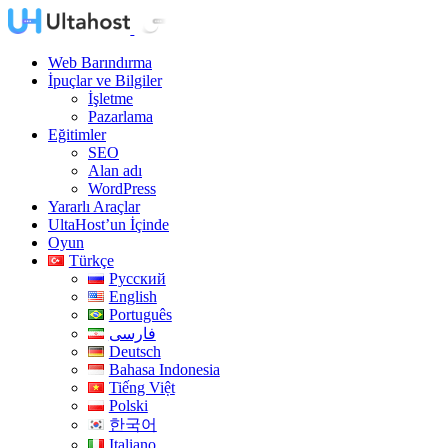
Web Barındırma
İpuçlar ve Bilgiler
İşletme
Pazarlama
Eğitimler
SEO
Alan adı
WordPress
Yararlı Araçlar
UltaHost’un İçinde
Oyun
Türkçe
Русский
English
Português
فارسی
Deutsch
Bahasa Indonesia
Tiếng Việt
Polski
한국어
Italiano