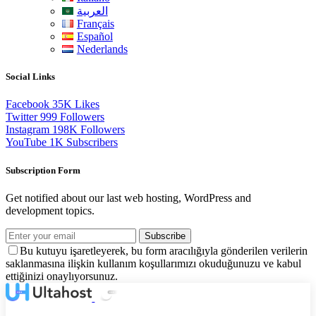
العربية
Français
Español
Nederlands
Social Links
Facebook
35K
Likes
Twitter
999
Followers
Instagram
198K
Followers
YouTube
1K
Subscribers
Subscription Form
Get notified about our last web hosting, WordPress and
development topics.
Subscribe
Bu kutuyu işaretleyerek, bu form aracılığıyla gönderilen verilerin
saklanmasına ilişkin kullanım koşullarımızı okuduğunuzu ve kabul
ettiğinizi onaylıyorsunuz.