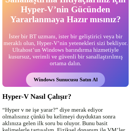
Hyper-V’nin Gücünden
Yararlanmaya Hazır mısınız?
İster bir BT uzmanı, ister bir geliştirici veya bir
meraklı olun, Hyper-V’nin yetenekleri sizi bekliyor.
Ultahost’un Windows barındırma hizmetiyle
kusursuz, verimli ve güvenli bir sanallaştırılmış
ortama dalın.
Windows Sunucusu Satın Al
Hyper-V Nasıl Çalışır?
“Hyper v ne işe yarar?” diye merak ediyor
olmalısınız çünkü bu kelimeyi duyduktan sonra
aklınıza gelen ilk soru bu oluyor. Bunu basit
kelimelerle tartışalım. Fiziksel donanım ile VM’ler