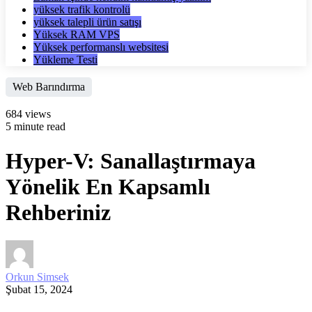
yüksek trafik kontrolü
yüksek talepli ürün satışı
Yüksek RAM VPS
Yüksek performanslı websitesi
Yükleme Testi
Web Barındırma
684 views
5 minute read
Hyper-V: Sanallaştırmaya
Yönelik En Kapsamlı
Rehberiniz
Orkun Simsek
Şubat 15, 2024