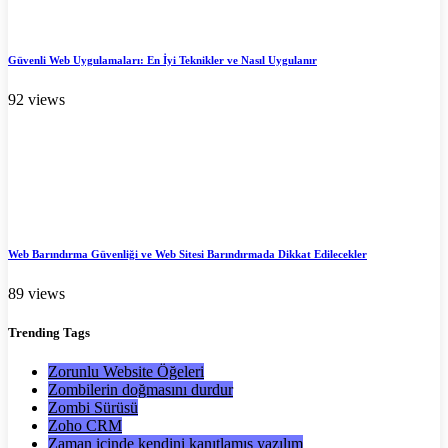
Güvenli Web Uygulamaları: En İyi Teknikler ve Nasıl Uygulanır
92 views
Web Barındırma Güvenliği ve Web Sitesi Barındırmada Dikkat Edilecekler
89 views
Trending
Tags
Zorunlu Website Öğeleri
Zombilerin doğmasını durdur
Zombi Sürüsü
Zoho CRM
Zaman içinde kendini kanıtlamış yazılım