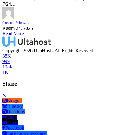
7/24…
Orkun Simsek
Kasım 24, 2025
Read More
Copyright 2026 UltaHost - All Rights Reserved.
35K
999
198K
1K
Share
Blogger
Bluesky
Delicious
Digg
Email
Facebook
Facebook messenger