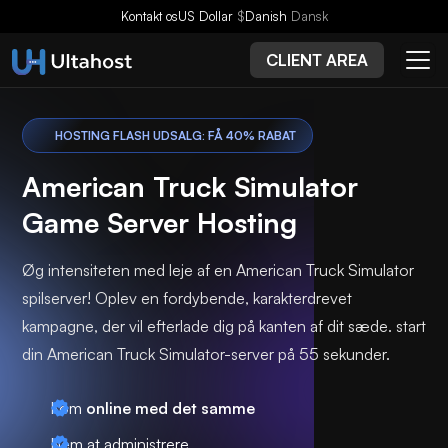
Kontakt os
US Dollar
$
Danish
Dansk
CLIENT AREA
HOSTING FLASH UDSALG: FÅ 40% RABAT
American Truck Simulator
Game Server Hosting
Øg intensiteten med leje af en American Truck Simulator
spilserver! Oplev en fordybende, karakterdrevet
kampagne, der vil efterlade dig på kanten af dit sæde. start
din American Truck Simulator-server på 55 sekunder.
Kom
online med det samme
Nem at administrere