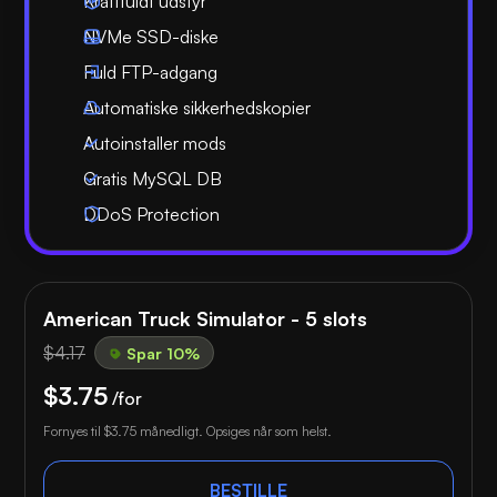
Kraftfuldt udstyr
NVMe SSD-diske
Fuld FTP-adgang
Automatiske sikkerhedskopier
Autoinstaller mods
Gratis MySQL DB
DDoS Protection
American Truck Simulator - 5 slots
$4.17
Spar 10%
$3.75
/for
Fornyes til
$3.75
månedligt. Opsiges når som helst.
BESTILLE