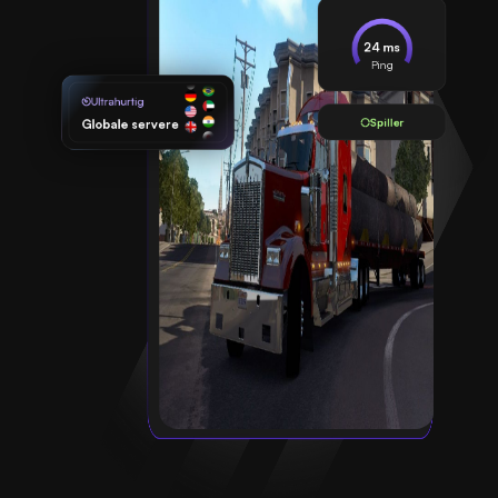
24 ms
Ping
Ultrahurtig
Spiller
Globale servere