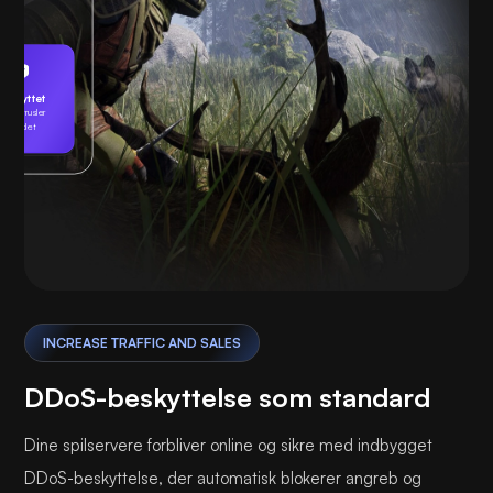
Beskyttet
Ingen trusler
fundet
Spiller
INCREASE TRAFFIC AND SALES
DDoS-beskyttelse som standard
Dine spilservere forbliver online og sikre med indbygget
DDoS-beskyttelse, der automatisk blokerer angreb og