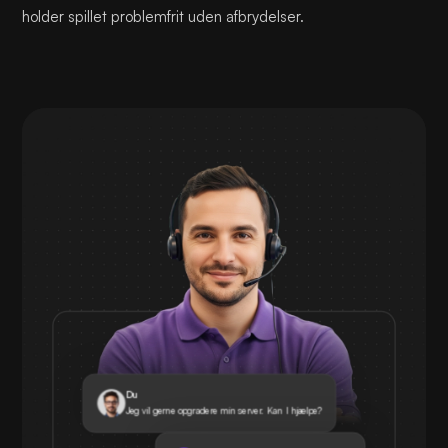
holder spillet problemfrit uden afbrydelser.
Du
Jeg vil gerne opgradere min server. Kan I hjælpe?