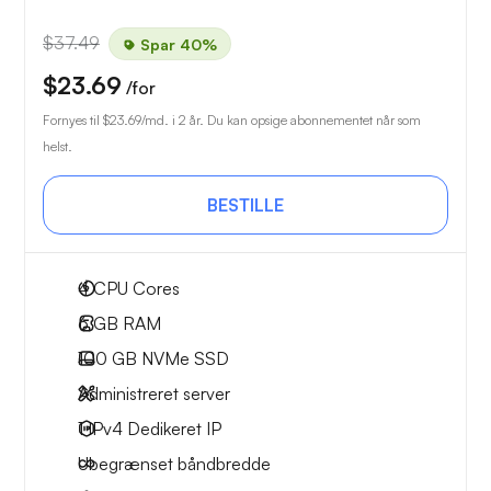
$37.49
Spar 40%
$23.69
/for
Fornyes til
$23.69
/md. i 2 år. Du kan opsige abonnementet når som
helst.
BESTILLE
4
CPU Cores
6 GB
RAM
100 GB
NVMe SSD
Administreret server
1 IPv4
Dedikeret IP
Ubegrænset
båndbredde