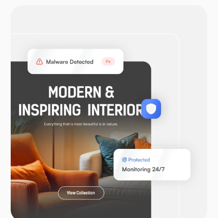
OpenVPN
WooCommerce
Laravel