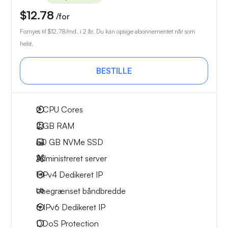
$12.78
/for
Fornyes til
$12.78
/md. i 2 år. Du kan opsige abonnementet når som
helst.
BESTILLE
2
CPU Cores
2 GB
RAM
50 GB
NVMe SSD
Administreret server
1 IPv4
Dedikeret IP
Ubegrænset
båndbredde
6 IPv6
Dedikeret IP
DDoS Protection