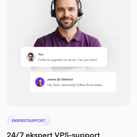
Drupal
Opencart
Prestashop
EKSPERTSUPPORT
Nextcloud
24/7 ekspert VPS-support