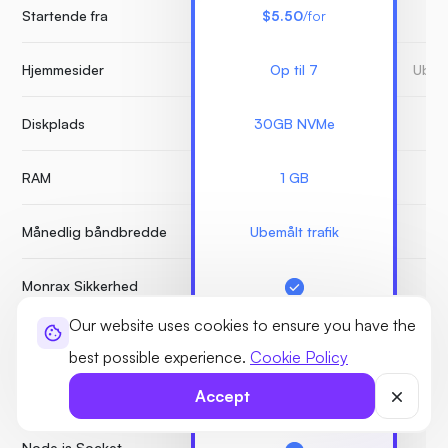
Startende fra
$5.50
/for
Hjemmesider
Op til 7
Ubeg
Diskplads
30GB NVMe
RAM
1 GB
Månedlig båndbredde
Ubemålt trafik
Monrax Sikkerhed
Our website uses cookies to ensure you have the
Snapshots
Ubegrænset
best possible experience.
Cookie Policy
Gratis sikkerhedskopier
Accept
Node.js Socket