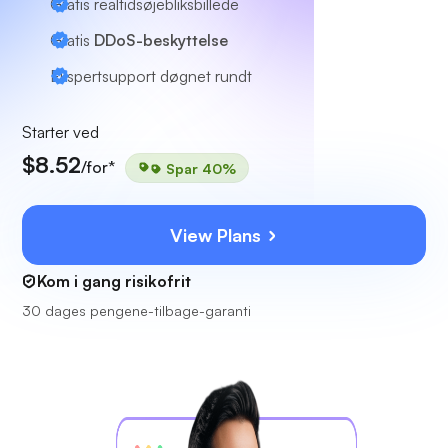
Gratis realtidsøjebliksbillede
Gratis
DDoS-beskyttelse
Ekspertsupport
døgnet rundt
Starter ved
$8.52
/for*
Spar 40%
View Plans
Kom i gang risikofrit
30 dages pengene-tilbage-garanti