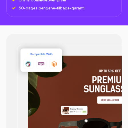
30-dages pengene-tilbage-garanti