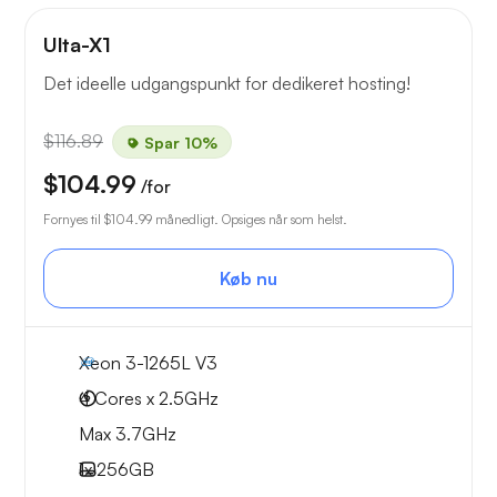
Ulta-X1
Det ideelle udgangspunkt for dedikeret hosting!
$116.89
Spar 10%
$104.99
/for
Fornyes til
$104.99
månedligt. Opsiges når som helst.
Køb nu
Xeon 3-1265L V3
4 Cores x 2.5GHz
Max 3.7GHz
1x
256GB