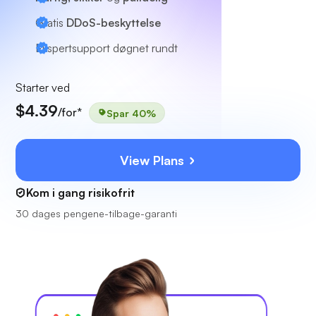
Gratis
DDoS-beskyttelse
Ekspertsupport
døgnet rundt
Starter ved
$4.39
/for*
Spar 40%
View Plans
Kom i gang risikofrit
30 dages pengene-tilbage-garanti