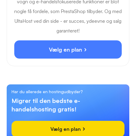
vogn og e-handelsfokuserede funktioner er blot
nogle få fordele, som PrestaShop tilbyder. Og med
UltaHost ved din side - er succes, ydeevne og salg
garanteret!
Vælg en plan
Har du allerede en hostingudbyder?
Migrer til den bedste e-
handelshosting gratis!
Vælg en plan