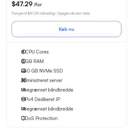
$47.29
/for
Fornyes til
$47.29
månedligt. Opsiges når som helst.
Køb nu
4
CPU Cores
8 GB
RAM
250 GB
NVMe SSD
Administreret server
Ubegrænset
båndbredde
1 IPv4
Dedikeret IP
Ubegrænset
båndbredde
DDoS Protection