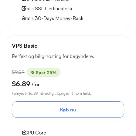
Gratis
SSL Certificate(s)
Gratis
30-Days
Money-Back
VPS Basic
Perfekt og billig hosting for begyndere.
$9.29
Spar 25%
$6.89
/for
Fornyes til
$6.89
månedligt. Opsiges når som helst.
Køb nu
1
CPU Core