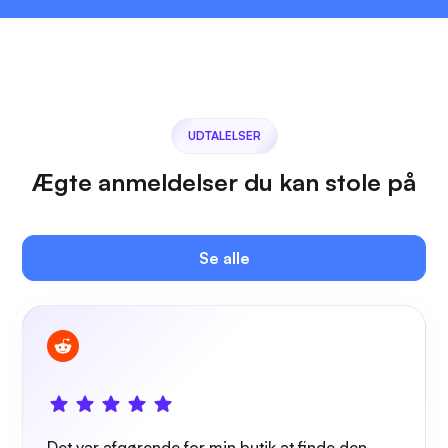
UDTALELSER
Ægte anmeldelser du kan stole på
Se alle
Det var afgørende for min butik at finde den