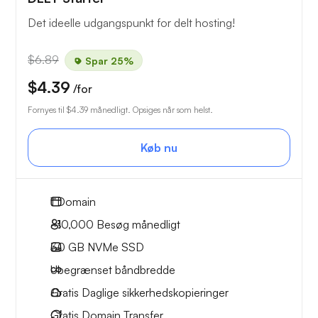
Det ideelle udgangspunkt for delt hosting!
$6.89
Spar 25%
$4.39
/for
Fornyes til
$4.39
månedligt. Opsiges når som helst.
Køb nu
1
Domain
~10,000
Besøg månedligt
30 GB
NVMe SSD
Ubegrænset
båndbredde
Gratis
Daglige sikkerhedskopieringer
Gratis
Domain Transfer