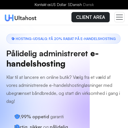
Vælg en plan
Kontakt os
US Dollar
$
Danish
Dansk
CLIENT AREA
HOSTING-UDSALG: FÅ 20% RABAT PÅ E-HANDELSHOSTING
Pålidelig administreret
e-
handelshosting
Klar til at lancere en online butik? Vælg fra et væld af
vores administrerede e-handelshostingløsninger med
ubegrænset båndbredde, og start din virksomhed i gang i
dag!
99,99% oppetid
garanti
Hurtig, sikker
og
pålidelig