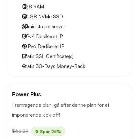
1 GB
RAM
30 GB
NVMe SSD
Administreret server
1 IPv4
Dedikeret IP
4 IPv6
Dedikeret IP
Gratis
SSL Certificate(s)
Gratis
30-Days
Money-Back
Power Plus
Fremragende plan, gå efter denne plan for et
imponerende kick-off!
$63.29
Spar 25%